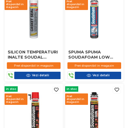
Pret
Pret
disponibil in
disponibil in
magazin
magazin
SILICON TEMPERATURI
SPUMA SPUMA
INALTE SOUDAL
SOUDAFOAM LOW
GASTEK NEGRU 300ML
EXPANSION PISTOL
Pret disponibil in magazin
Pret disponibil in magazin
750ML
Vezi detalii
Vezi detalii
in stoc
in stoc
Pret
Pret
disponibil in
disponibil in
magazin
magazin