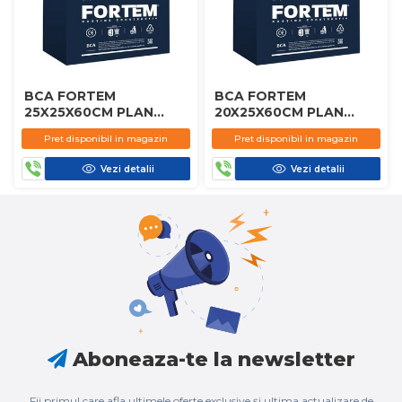
BCA FORTEM
BCA FORTEM
25X25X60CM PLAN
20X25X60CM PLAN
D450
D450
Pret disponibil in magazin
Pret disponibil in magazin
Vezi detalii
Vezi detalii
Aboneaza-te la newsletter
Fii primul care afla ultimele oferte exclusive și ultima actualizare de