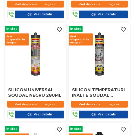
Pret disponibil in magazin
Pret disponibil in magazin
Vezi detalii
Vezi detalii
in stoc
in stoc
Pret
Pret
disponibil in
disponibil in
magazin
magazin
SILICON UNIVERSAL
SILICON TEMPERATURI
SOUDAL NEGRU 280ML
INALTE SOUDAL
GASTEK ROSU 280ML
Pret disponibil in magazin
Pret disponibil in magazin
Vezi detalii
Vezi detalii
in stoc
in stoc