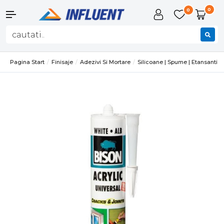
0
0
Pagina Start
Finisaje
Adezivi Si Mortare
Silicoane | Spume | Etansanti