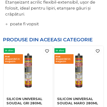
Etanşeizant acrilic flexibil-extensibil, uşor de
folosit, ideal pentru lipiri, etanşare găuri şi
crăpături.
poate fi vopsit
PRODUSE DIN ACEEASI
CATEGORIE
in stoc
in stoc
Pret
Pret
disponibil in
disponibil in
magazin
magazin
SILICON UNIVERSAL
SILICON UNIVERSAL
SOUDAL GRI 280ML
SOUDAL MARO 280ML