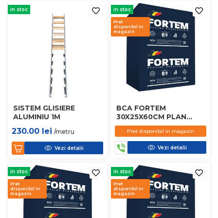
in stoc
in stoc
Pret
disponibil in
magazin
SISTEM GLISIERE
BCA FORTEM
ALUMINIU 1M
30X25X60CM PLAN
D450
230.00
lei
/metru
Pret disponibil in magazin
Vezi detalii
Vezi detalii
in stoc
in stoc
Pret
Pret
disponibil in
disponibil in
magazin
magazin