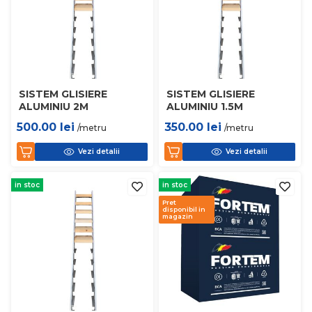
SISTEM GLISIERE
SISTEM GLISIERE
ALUMINIU 2M
ALUMINIU 1.5M
500.00
lei
350.00
lei
/metru
/metru
Vezi detalii
Vezi detalii
in stoc
in stoc
Pret
disponibil in
magazin