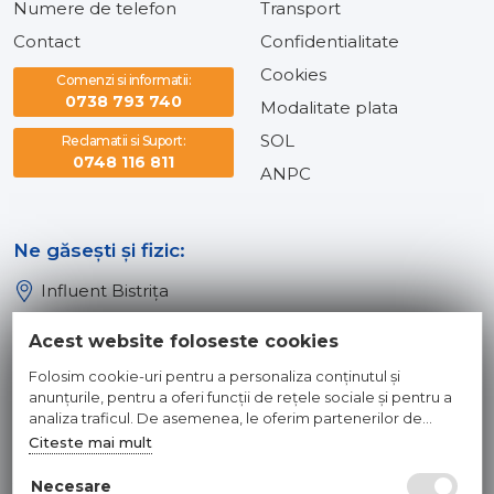
Numere de telefon
Transport
Contact
Confidentialitate
Cookies
Comenzi si informatii:
0738 793 740
Modalitate plata
SOL
Reclamatii si Suport:
0748 116 811
ANPC
Ne găsești și fizic:
Influent Bistrița
Influent Năsăud
Acest website foloseste cookies
Influent Baia Mare
Folosim cookie-uri pentru a personaliza conținutul și
Influent Dej
anunțurile, pentru a oferi funcții de rețele sociale și pentru a
analiza traficul. De asemenea, le oferim partenerilor de
rețele sociale, de publicitate și de analize informații cu privire
Citeste mai mult
© 2026 INFLUENT SRL
la modul în care folosiți site-ul nostru. Aceștia le pot combina
cu alte informații oferite de dvs. sau culese în urma folosirii
Necesare
Toate preturile sunt exprimate in lei si includ tva. Ofertele sunt