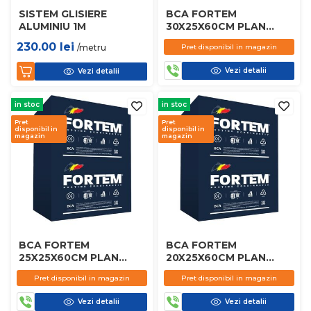
SISTEM GLISIERE
BCA FORTEM
ALUMINIU 1M
30X25X60CM PLAN
D450
230.00
lei
/metru
Pret disponibil in magazin
Vezi detalii
Vezi detalii
in stoc
in stoc
Pret
Pret
disponibil in
disponibil in
magazin
magazin
BCA FORTEM
BCA FORTEM
25X25X60CM PLAN
20X25X60CM PLAN
D450
D450
Pret disponibil in magazin
Pret disponibil in magazin
Vezi detalii
Vezi detalii