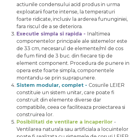
actiunile condensului acid produs in urma
exploatarii foarte intense, la temperaturi
foarte ridicate, inclusiv la arderea fununginiei,
fara riscul de a se deteriora.
Executie simpla si rapida -
Inaltimea
componentelor principale ale sistemelor este
de 33 cm, necesarul de elemente/ml de cos
de fum fiind de 3 buc. din fiecare tip de
element component. Procedura de punere in
opera este foarte simpla, componentele
montandu-se prin suprapunere.
Sistem modular, complet -
Cosurile LEIER
constituie un sistem unitar, care poate fi
construit din elemente diverse dar
compatibile, ceea ce faciliteaza proiectarea si
construirea lor.
Posibilitati de ventilare a incaperilor
-
Ventilarea naturala sau artificiala a locuintelor
poate fi realizata cu sistemele de cosuri LEIER,