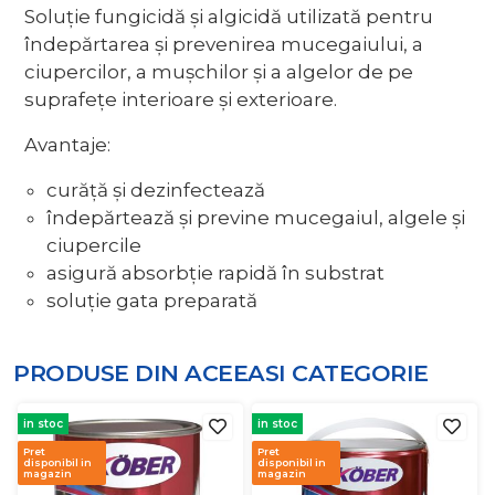
Soluţie fungicidă şi algicidă utilizată pentru
îndepărtarea şi prevenirea mucegaiului, a
ciupercilor, a muşchilor şi a algelor de pe
suprafeţe interioare şi exterioare.
Avantaje:
curăţă şi dezinfectează
îndepărtează şi previne mucegaiul, algele şi
ciupercile
asigură absorbţie rapidă în substrat
soluţie gata preparată
PRODUSE DIN ACEEASI
CATEGORIE
in stoc
in stoc
Pret
Pret
disponibil in
disponibil in
magazin
magazin