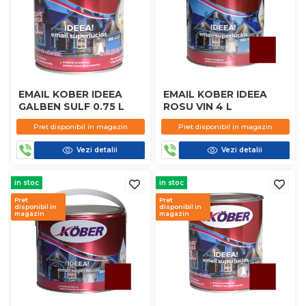
EMAIL KOBER IDEEA
EMAIL KOBER IDEEA
GALBEN SULF 0.75 L
ROSU VIN 4 L
Pret disponibil in magazin
Pret disponibil in magazin
Vezi detalii
Vezi detalii
in stoc
in stoc
Pret
Pret
disponibil in
disponibil in
magazin
magazin