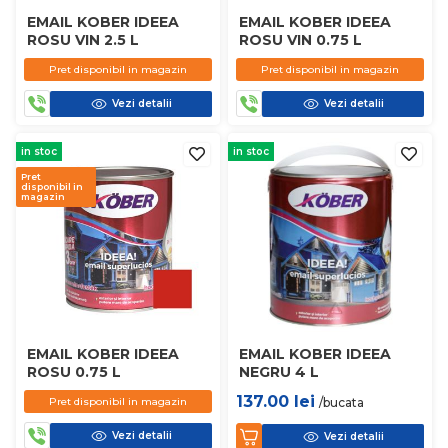
EMAIL KOBER IDEEA
EMAIL KOBER IDEEA
ROSU VIN 2.5 L
ROSU VIN 0.75 L
Pret disponibil in magazin
Pret disponibil in magazin
Vezi detalii
Vezi detalii
in stoc
in stoc
Pret
disponibil in
magazin
EMAIL KOBER IDEEA
EMAIL KOBER IDEEA
ROSU 0.75 L
NEGRU 4 L
137.00
lei
Pret disponibil in magazin
/bucata
Vezi detalii
Vezi detalii