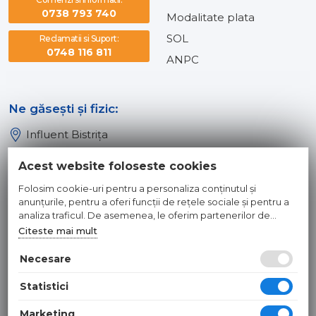
0738 793 740
Modalitate plata
SOL
Reclamatii si Suport:
0748 116 811
ANPC
Ne găsești și fizic:
Influent Bistrița
Influent Năsăud
Acest website foloseste cookies
Influent Baia Mare
Folosim cookie-uri pentru a personaliza conținutul și
Influent Dej
anunțurile, pentru a oferi funcții de rețele sociale și pentru a
analiza traficul. De asemenea, le oferim partenerilor de
rețele sociale, de publicitate și de analize informații cu privire
Citeste mai mult
© 2026 INFLUENT SRL
la modul în care folosiți site-ul nostru. Aceștia le pot combina
cu alte informații oferite de dvs. sau culese în urma folosirii
Necesare
Toate preturile sunt exprimate in lei si includ tva. Ofertele sunt
serviciilor lor.
valabile in limita stocului disponibil. | webdesign by
WEBNAME
|
Statistici
Hosted by
NameBox
Marketing