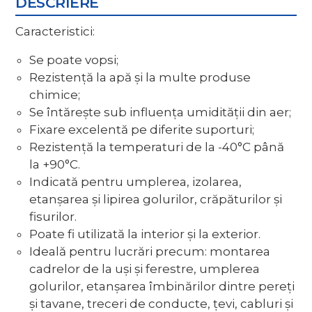
DESCRIERE
Caracteristici:
Se poate vopsi;
Rezistenţă la apă şi la multe produse
chimice;
Se întăreşte sub influenţa umidităţii din aer;
Fixare excelentă pe diferite suporturi;
Rezistenţă la temperaturi de la -40°C până
la +90°C.
Indicată pentru umplerea, izolarea,
etanşarea şi lipirea golurilor, crăpăturilor şi
fisurilor.
Poate fi utilizată la interior şi la exterior.
Ideală pentru lucrări precum: montarea
cadrelor de la uşi şi ferestre, umplerea
golurilor, etanşarea îmbinărilor dintre pereţi
şi tavane, treceri de conducte, ţevi, cabluri şi