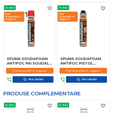
in stoc
in stoc
Pret
Pret
disponibil in
disponibil in
magazin
magazin
SPUMA SOUDAFOAM
SPUMA SOUDAFOAM
ANTIFOC PAI SOUDAL
ANTIFOC PISTOL
750ML
SOUDAL 750ML
Pret disponibil in magazin
Pret disponibil in magazin
Vezi detalii
Vezi detalii
PRODUSE COMPLEMENTARE
in stoc
in stoc