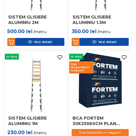
SISTEM GLISIERE
SISTEM GLISIERE
ALUMINIU 2M
ALUMINIU 1.5M
500.00
lei
350.00
lei
/metru
/metru
Vezi detalii
Vezi detalii
in stoc
in stoc
Pret
disponibil in
magazin
SISTEM GLISIERE
BCA FORTEM
ALUMINIU 1M
30X25X60CM PLAN
D450
230.00
lei
/metru
Pret disponibil in magazin