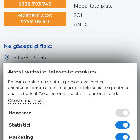
0738 793 740
Modalitate plata
SOL
Reclamatii si Suport:
0748 116 811
ANPC
Ne găsești și fizic:
Influent Bistrița
Influent Năsăud
Acest website foloseste cookies
Influent Baia Mare
Folosim cookie-uri pentru a personaliza conținutul și
Influent Dej
anunțurile, pentru a oferi funcții de rețele sociale și pentru a
analiza traficul. De asemenea, le oferim partenerilor de
rețele sociale, de publicitate și de analize informații cu privire
Citeste mai mult
© 2026 INFLUENT SRL
la modul în care folosiți site-ul nostru. Aceștia le pot combina
cu alte informații oferite de dvs. sau culese în urma folosirii
Necesare
Toate preturile sunt exprimate in lei si includ tva. Ofertele sunt
serviciilor lor.
valabile in limita stocului disponibil. | webdesign by
WEBNAME
|
Statistici
Hosted by
NameBox
Marketing