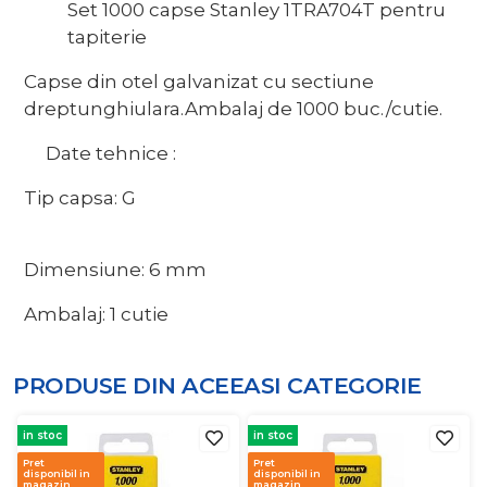
Set 1000 capse Stanley 1TRA704T pentru
tapiterie
Capse din otel galvanizat cu sectiune
dreptunghiulara.Ambalaj de 1000 buc./cutie.
Date tehnice :
Tip capsa: G
Dimensiune: 6 mm
Ambalaj: 1 cutie
PRODUSE DIN ACEEASI
CATEGORIE
in stoc
in stoc
Pret
Pret
disponibil in
disponibil in
magazin
magazin