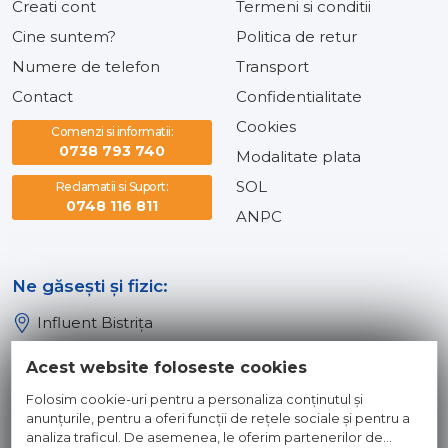
Creati cont
Termeni si conditii
Cine suntem?
Politica de retur
Numere de telefon
Transport
Contact
Confidentialitate
Cookies
Comenzi si informatii:
0738 793 740
Modalitate plata
SOL
Reclamatii si Suport:
0748 116 811
ANPC
Ne găsești și fizic:
Influent Bistrița
Influent Năsăud
Acest website foloseste cookies
Influent Baia Mare
Folosim cookie-uri pentru a personaliza conținutul și
Influent Dej
anunțurile, pentru a oferi funcții de rețele sociale și pentru a
analiza traficul. De asemenea, le oferim partenerilor de