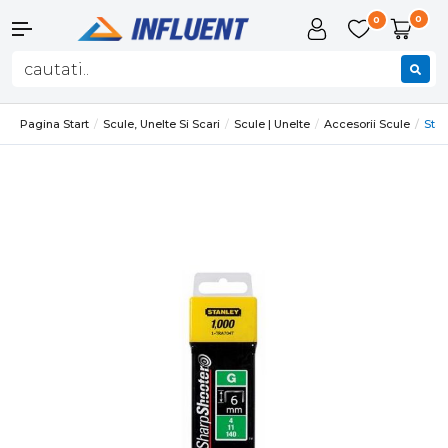
0
0
Pagina Start
Scule, Unelte Si Scari
Scule | Unelte
Accesorii Scule
Stan