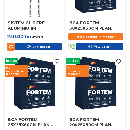
SISTEM GLISIERE
BCA FORTEM
ALUMINIU 1M
30X25X60CM PLAN
D450
230.00
lei
/metru
Pret disponibil in magazin
Vezi detalii
Vezi detalii
in stoc
in stoc
Pret
Pret
disponibil in
disponibil in
magazin
magazin
BCA FORTEM
BCA FORTEM
25X25X60CM PLAN
20X25X60CM PLAN
D450
D450