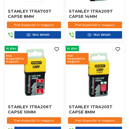
STANLEY 1TRA705T
STANLEY 1TRA209T
CAPSE 8MM
CAPSE 14MM
Pret disponibil in magazin
Pret disponibil in magazin
Vezi detalii
Vezi detalii
in stoc
in stoc
Pret
Pret
disponibil in
disponibil in
magazin
magazin
STANLEY 1TRA206T
STANLEY 1TRA205T
CAPSE 10MM
CAPSE 8MM
Pret disponibil in magazin
Pret disponibil in magazin