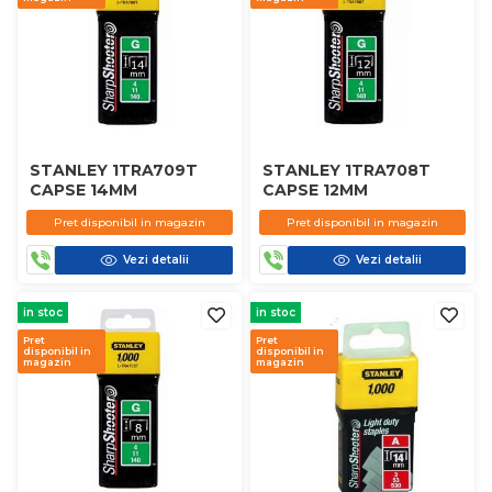
STANLEY 1TRA709T
STANLEY 1TRA708T
CAPSE 14MM
CAPSE 12MM
Pret disponibil in magazin
Pret disponibil in magazin
Vezi detalii
Vezi detalii
in stoc
in stoc
Pret
Pret
disponibil in
disponibil in
magazin
magazin