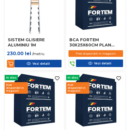
SISTEM GLISIERE
BCA FORTEM
ALUMINIU 1M
30X25X60CM PLAN
D450
230.00
lei
/metru
Pret disponibil in magazin
Vezi detalii
Vezi detalii
in stoc
in stoc
Pret
Pret
disponibil in
disponibil in
magazin
magazin