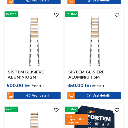
Vezi detalii
Vezi detalii
in stoc
in stoc
SISTEM GLISIERE
SISTEM GLISIERE
ALUMINIU 2M
ALUMINIU 1.5M
500.00
lei
350.00
lei
/metru
/metru
Vezi detalii
Vezi detalii
in stoc
in stoc
Pret
disponibil in
magazin