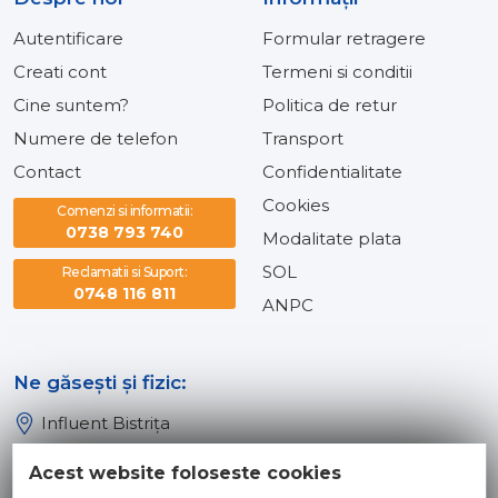
Autentificare
Formular retragere
Creati cont
Termeni si conditii
Cine suntem?
Politica de retur
Numere de telefon
Transport
Contact
Confidentialitate
Cookies
Comenzi si informatii:
0738 793 740
Modalitate plata
SOL
Reclamatii si Suport:
0748 116 811
ANPC
Ne găsești și fizic:
Influent Bistrița
Influent Năsăud
Acest website foloseste cookies
Influent Baia Mare