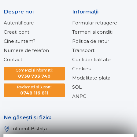
Despre noi
Informaţii
Autentificare
Formular retragere
Creati cont
Termeni si conditii
Cine suntem?
Politica de retur
Numere de telefon
Transport
Contact
Confidentialitate
Cookies
Comenzi si informatii:
0738 793 740
Modalitate plata
SOL
Reclamatii si Suport:
0748 116 811
ANPC
Ne găsești și fizic:
Influent Bistrița