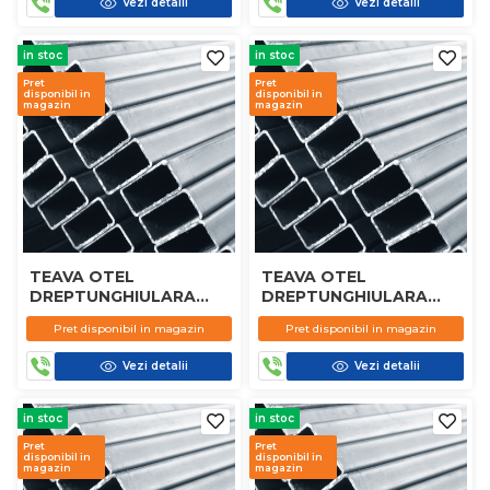
Vezi detalii
Vezi detalii
in stoc
in stoc
Pret
Pret
disponibil in
disponibil in
magazin
magazin
TEAVA OTEL
TEAVA OTEL
DREPTUNGHIULARA
DREPTUNGHIULARA
80X20X2MM
60X40X4MM
Pret disponibil in magazin
Pret disponibil in magazin
Vezi detalii
Vezi detalii
in stoc
in stoc
Pret
Pret
disponibil in
disponibil in
magazin
magazin