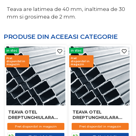
Teava are latimea de 40 mm, inaltimea de 30
mm si grosimea de 2 mm.
PRODUSE DIN ACEEASI
CATEGORIE
in stoc
in stoc
Pret
Pret
disponibil in
disponibil in
magazin
magazin
TEAVA OTEL
TEAVA OTEL
DREPTUNGHIULARA
DREPTUNGHIULARA
80X40X3MM
80X40X2MM
Pret disponibil in magazin
Pret disponibil in magazin