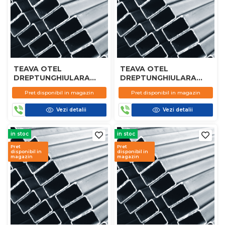
TEAVA OTEL
TEAVA OTEL
DREPTUNGHIULARA
DREPTUNGHIULARA
60X30X3MM
60X30X2MM
Pret disponibil in magazin
Pret disponibil in magazin
Vezi detalii
Vezi detalii
in stoc
in stoc
Pret
Pret
disponibil in
disponibil in
magazin
magazin