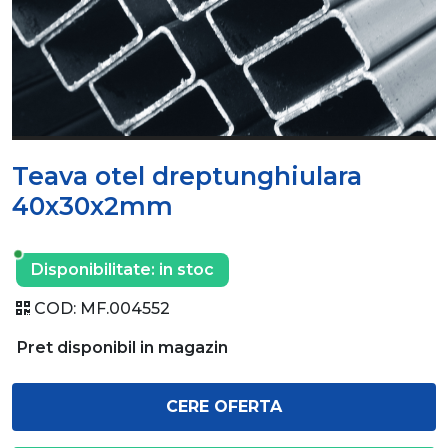
Teava otel dreptunghiulara
40x30x2mm
Disponibilitate:
in stoc
COD:
MF.004552
Pret disponibil in magazin
CERE OFERTA