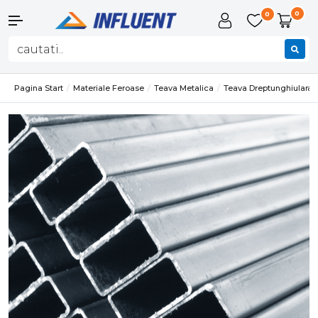
0
0
Pagina Start
Materiale Feroase
Teava Metalica
Teava Dreptunghiulara