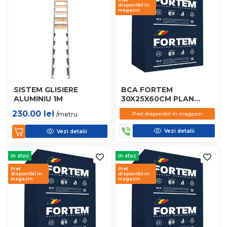
disponibil in
magazin
SISTEM GLISIERE
BCA FORTEM
ALUMINIU 1M
30X25X60CM PLAN
D450
230.00
lei
/metru
Pret disponibil in magazin
Vezi detalii
Vezi detalii
in stoc
in stoc
Pret
Pret
disponibil in
disponibil in
magazin
magazin