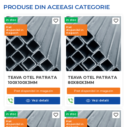
PRODUSE DIN ACEEASI
CATEGORIE
in stoc
in stoc
Pret
Pret
disponibil in
disponibil in
magazin
magazin
TEAVA OTEL PATRATA
TEAVA OTEL PATRATA
100X100X3MM
80X80X3MM
Pret disponibil in magazin
Pret disponibil in magazin
Vezi detalii
Vezi detalii
in stoc
in stoc
Pret
Pret
disponibil in
disponibil in
magazin
magazin