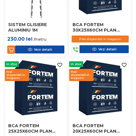
SISTEM GLISIERE
BCA FORTEM
ALUMINIU 1M
30X25X60CM PLAN
D450
230.00
lei
/metru
Pret disponibil in magazin
Vezi detalii
Vezi detalii
in stoc
in stoc
Pret
Pret
disponibil in
disponibil in
magazin
magazin
BCA FORTEM
BCA FORTEM
25X25X60CM PLAN
20X25X60CM PLAN