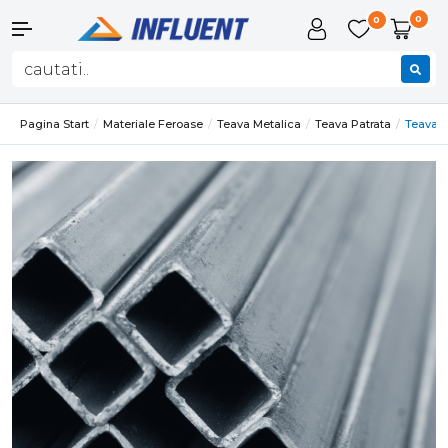
0
0
Pagina Start
Materiale Feroase
Teava Metalica
Teava Patrata
Teava O