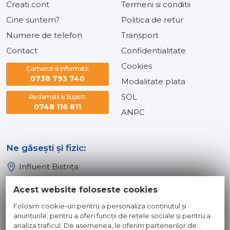
Creati cont
Termeni si conditii
Cine suntem?
Politica de retur
Numere de telefon
Transport
Contact
Confidentialitate
Cookies
Comenzi si informatii:
0738 793 740
Modalitate plata
SOL
Reclamatii si Suport:
0748 116 811
ANPC
Ne găsești și fizic:
Influent Bistrița
Influent Năsăud
Acest website foloseste cookies
Influent Baia Mare
Folosim cookie-uri pentru a personaliza conținutul și
Influent Dej
anunțurile, pentru a oferi funcții de rețele sociale și pentru a
analiza traficul. De asemenea, le oferim partenerilor de