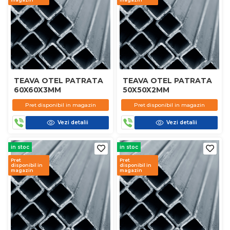
TEAVA OTEL PATRATA
TEAVA OTEL PATRATA
60X60X3MM
50X50X2MM
Pret disponibil in magazin
Pret disponibil in magazin
Vezi detalii
Vezi detalii
in stoc
in stoc
Pret
Pret
disponibil in
disponibil in
magazin
magazin