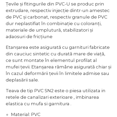
Țevile și fitingurile din PVC-U se produc prin
extrudare, respectiv injecție dintr-un amestec
de PVC și carbonat, respectiv granule de PVC
dur neplastifiat în combinație cu coloranți,
materiale de umplutură, stabilizatori și
adaosuri de fricțiune
Etanșarea este asigurată cu garnituri fabricate
din cauciuc sintetic cu durată mare de viață,
ce sunt montate în elementul profilat al
mufei țevii. Etanșarea rămâne asigurată chiar și
în cazul deformării țevii în limitele admise sau
deplasării sale.
Teava de tip PVC SN2 este o piesa utilizata in
retele de canalizari exterioare , imbinarea
elastica cu mufa si garnitura .
Material: PVC