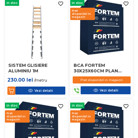
in stoc
in stoc
Pret
disponibil in
magazin
SISTEM GLISIERE
BCA FORTEM
ALUMINIU 1M
30X25X60CM PLAN
D450
230.00
lei
/metru
Pret disponibil in magazin
Vezi detalii
Vezi detalii
in stoc
in stoc
Pret
Pret
disponibil in
disponibil in
magazin
magazin