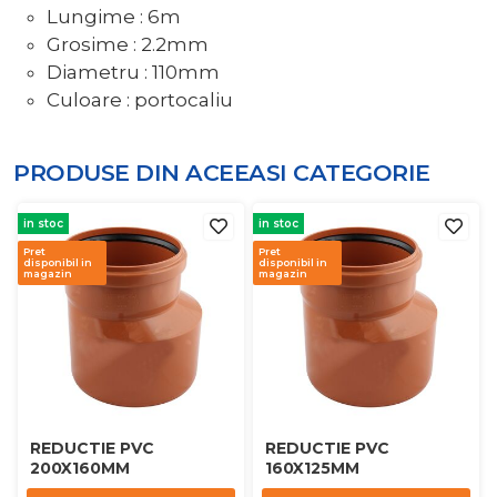
Lungime : 6m
Grosime : 2.2mm
Diametru : 110mm
Culoare : portocaliu
PRODUSE DIN ACEEASI
CATEGORIE
in stoc
in stoc
Pret
Pret
disponibil in
disponibil in
magazin
magazin
REDUCTIE PVC
REDUCTIE PVC
200X160MM
160X125MM