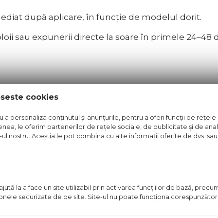
mediat după aplicare, în funcție de modelul dorit.
loii sau expunerii directe la soare în primele 24–48 d
oi sau renovate, pe suporturi minerale precum tenc
oseste cookies
a personaliza conținutul și anunțurile, pentru a oferi funcții de rețele 
ată în nuanțe deschise, folosind sistemele de colora
nea, le oferim partenerilor de rețele sociale, de publicitate și de anali
e-ul nostru. Aceștia le pot combina cu alte informații oferite de dvs. sau 
imativ 12 saci pentru 100 m² (1 sac = 25 kg).
ută la a face un site utilizabil prin activarea funcţiilor de bază, prec
 EdelPutz
pentru fișa tehnică, declarația de perform
 zonele securizate de pe site. Site-ul nu poate funcţiona corespunzător