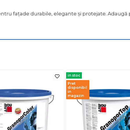
ntru fațade durabile, elegante și protejate. Adaugă
in stoc
Pret
disponibil
in
magazin