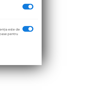
iezi de:
ntenţia este de
oroase pentru