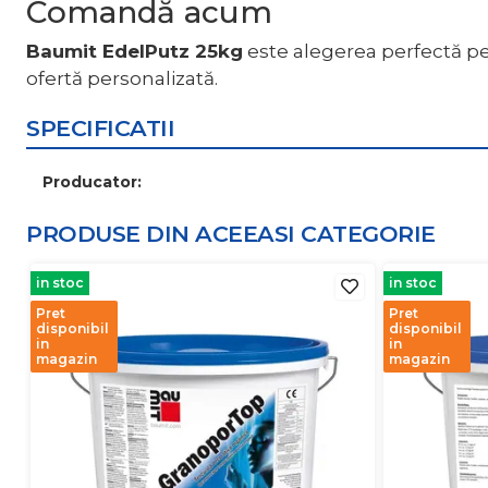
Comandă acum
Baumit EdelPutz 25kg
este alegerea perfectă pe
ofertă personalizată.
SPECIFICATII
Producator:
PRODUSE DIN ACEEASI
CATEGORIE
in stoc
in stoc
Pret
Pret
disponibil
disponibil
in
in
magazin
magazin