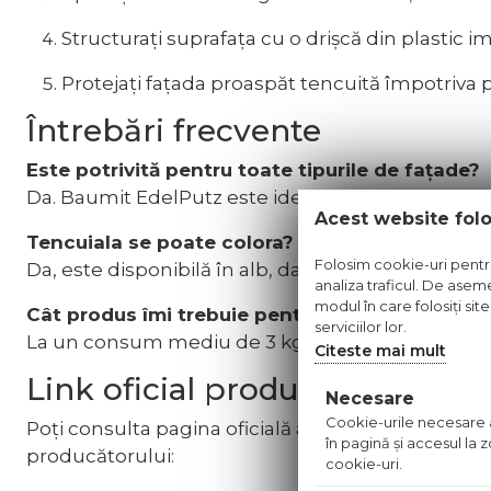
Structurați suprafața cu o drișcă din plastic i
Protejați fațada proaspăt tencuită împotriva p
Întrebări frecvente
Este potrivită pentru toate tipurile de fațade?
Da. Baumit EdelPutz este ideală pentru fațade n
Acest website fol
Tencuiala se poate colora?
Folosim cookie-uri pentru 
Da, este disponibilă în alb, dar poate fi pigment
analiza traficul. De aseme
modul în care folosiți sit
Cât produs îmi trebuie pentru 100 m²?
serviciilor lor.
La un consum mediu de 3 kg/m², ai nevoie de aprox
Citeste mai mult
Link oficial produs
Necesare
Cookie-urile necesare aj
Poți consulta pagina oficială a produsului
Baumit
în pagină şi accesul la
producătorului:
cookie-uri.