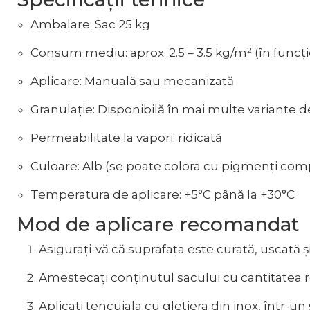
Ambalare: Sac 25 kg
Consum mediu: aprox. 2.5 – 3.5 kg/m² (în funcți
Aplicare: Manuală sau mecanizată
Granulație: Disponibilă în mai multe variante d
Permeabilitate la vapori: ridicată
Culoare: Alb (se poate colora cu pigmenți comp
Temperatura de aplicare: +5°C până la +30°C
Mod de aplicare recomandat
Asigurați-vă că suprafața este curată, uscată ș
Amestecați conținutul sacului cu cantitatea
Aplicați tencuiala cu gletiera din inox, într-un