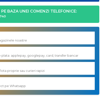
PE BAZA UNEI COMENZI TELEFONICE:
740
magazinele noastre
e plata: applepay, googlepay, card, transfer bancar
flota proprie sau curieri rapizi
irect pe Whatsapp