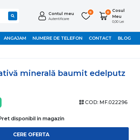
Cosul
0
0
Contul meu
Meu
Autentificare
0,00 Lei
ANGAJAM
NUMERE DE TELEFON
CONTACT
BLOG
ativă minerală baumit edelputz
COD:
MF.022296
Pret disponibil in magazin
CERE OFERTA