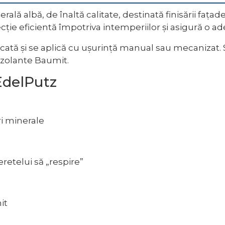
ală albă, de înaltă calitate, destinată finisării faț
ecție eficientă împotriva intemperiilor și asigură o 
cată și se aplică cu ușurință manual sau mecanizat. 
izolante Baumit.
EdelPutz
ri minerale
retelui să „respire”
it