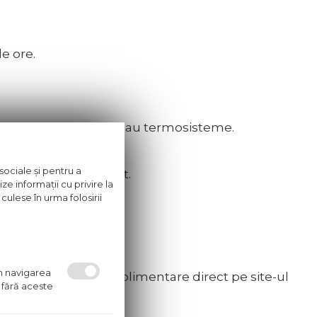
e ore.
uieli de bază, beton sau termosisteme.
sociale și pentru a
re compatibile Baumit.
ze informații cu privire la
culese în urma folosirii
um navigarea
anță și informații suplimentare direct pe site-ul
 fără aceste