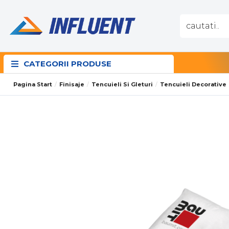
CATEGORII PRODUSE
Pagina Start
Finisaje
Tencuieli Si Gleturi
Tencuieli Decorative