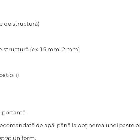
e de structură)
e structură (ex. 1.5 mm, 2 mm)
atibili)
i portantă.
 recomandată de apă, până la obținerea unei paste
 strat uniform.