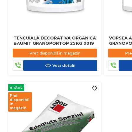
TENCUIALĂ DECORATIVĂ ORGANICĂ
VOPSEA A
BAUMIT GRANOPORTOP 25 KG 0019
GRANOPO
Pret disponibil in magazin
Pre
Vezi detalii
in stoc
Pret
disponibil
in
magazin