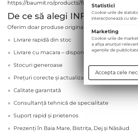
https://baumit.ro/products/fin...
Statistici
Cookie-urile de statistic
De ce să alegi INFLUENT?
interacţionează cu site-
Oferim doar produse originale, direct de la produc
Marketing
Cookie-urile de marketing
Livrare rapidă din stoc
a afişa anunţuri relevan
agenţiile de puiblicitat
Livrare cu macara – disponibilă la cerere
Stocuri generoase
Accepta cele nec
Prețuri corecte și actualizate
Calitate garantată
Consultanță tehnică de specialitate
Suport rapid și prietenos
Prezenți în Baia Mare, Bistrița, Dej și Năsăud