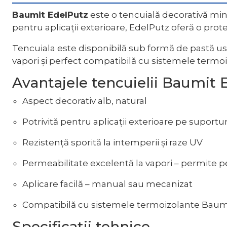
Baumit EdelPutz
este o tencuială decorativă miner
pentru aplicații exterioare, EdelPutz oferă o prot
Tencuiala este disponibilă sub formă de pastă us
vapori și perfect compatibilă cu sistemele termo
Avantajele tencuielii Baumit 
Aspect decorativ alb, natural
Potrivită pentru aplicații exterioare pe suportu
Rezistență sporită la intemperii și raze UV
Permeabilitate excelentă la vapori – permite pe
Aplicare facilă – manual sau mecanizat
Compatibilă cu sistemele termoizolante Baum
Specificații tehnice