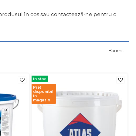
 produsul în coș sau contactează-ne pentru o
Baumit
in stoc
Pret
disponibil
in
magazin