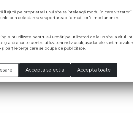
ă îi ajută pe proprietarii unui site să înţeleagă modul în care vizitatorii
urile prin colectarea şi raportarea informaţiilor în mod anonim.
ători certificați, precum Baumit. La Influent benefic
 sunt utilizate pentru a-i urmări pe utilizatori de la un site la altul. I
te şi antrenante pentru utilizatorii individuali, aşadar ele sunt mai val
e şi părţile terţe care se ocupă de publicitate.
esare
Accepta selectia
Accepta toate