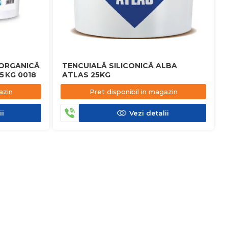
 ORGANICĂ
TENCUIALĂ SILICONICĂ ALBA
 KG 0018
ATLAS 25KG
azin
Pret disponibil in magazin
ii
Vezi detalii