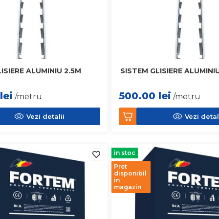
ISIERE ALUMINIU 2.5M
SISTEM GLISIERE ALUMINI
lei
500.00
lei
/metru
/metru
Vezi detalii
Vezi detal
in stoc
Pret
disponibil
in
magazin