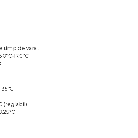
 timp de vara .
5.0°C-17.0°C
°C
– 35°C
 (reglabil)
-0.25°C