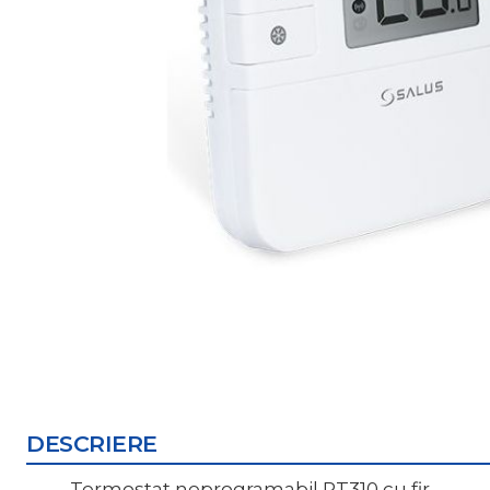
DESCRIERE
Termostat neprogramabil RT310 cu fir