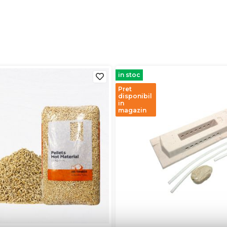
in stoc
Pret
disponibil
in
magazin