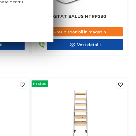
oroase pentru
0RF
TERMOSTAT SALUS HTRP230
Pret disponibil in magazin
ii
Vezi detalii
in stoc