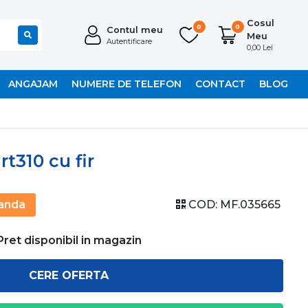
Cosul
0
0
Contul meu
Meu
Autentificare
0,00 Lei
ANGAJAM
NUMERE DE TELEFON
CONTACT
BLOG
t310 cu fir
anda
COD:
MF.035665
Pret disponibil in magazin
CERE OFERTA