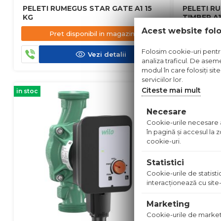
PELETI RUMEGUS STAR GATE A1 15
PELETI R
KG
TIMBER A1
Acest website fol
Pret disponibil in magazin
Pre
Folosim cookie-uri pentru 
Vezi detalii
analiza traficul. De aseme
modul în care folosiți sit
serviciilor lor.
Citeste mai mult
in stoc
in stoc
Necesare
Cookie-urile necesare aj
în pagină şi accesul la
cookie-uri.
Statistici
Cookie-urile de statistic
interacţionează cu site-
Marketing
Cookie-urile de marketing