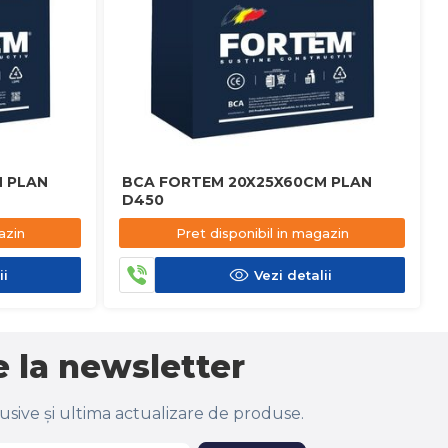
 PLAN
BCA FORTEM 20X25X60CM PLAN
D450
azin
Pret disponibil in magazin
ii
Vezi detalii
 la newsletter
lusive și ultima actualizare de produse.