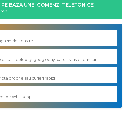
PE BAZA UNEI COMENZI TELEFONICE:
740
magazinele noastre
e plata: applepay, googlepay, card, transfer bancar
flota proprie sau curieri rapizi
irect pe Whatsapp