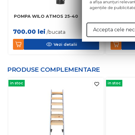
a afişa anunţuri relevan
agenţiile de puiblicitat
POMPA WILO ATMOS 25-40
POMPA WI
Accepta cele nec
700.00
lei
1264.0
/bucata
Vezi detalii
PRODUSE COMPLEMENTARE
in stoc
in stoc