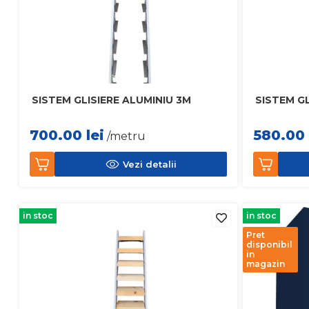
SISTEM GLISIERE ALUMINIU 3M
SISTEM GL
700.00
lei
580.00
/metru
Vezi detalii
in stoc
in stoc
Pret
disponibil
in
magazin