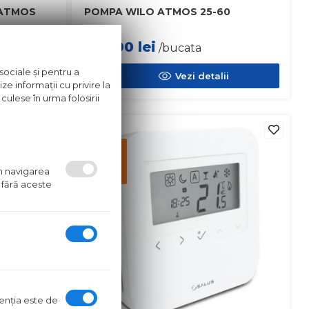
 ATMOS
POMPA WILO ATMOS 25-60
865.00
lei
azin
/bucata
sociale și pentru a
ii
Vezi detalii
ze informații cu privire la
culese în urma folosirii
in stoc
Pret
disponibil
in
um navigarea
magazin
 fără aceste
ntenţia este de