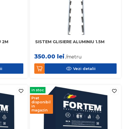
U 2M
SISTEM GLISIERE ALUMINIU 1.5M
350.00
lei
/metru
ii
Vezi detalii
in stoc
Pret
disponibil
in
magazin