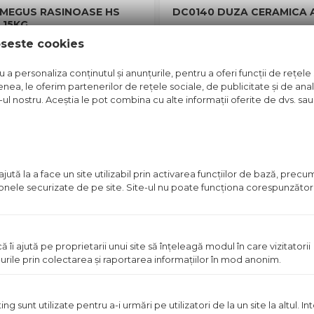
UMEGUS RASINOASE HS
DC0140 DUZA CERAMICA
 15KG
oseste cookies
t disponibil in magazin
Pret disponibil in mag
a personaliza conținutul și anunțurile, pentru a oferi funcții de rețele 
Vezi detalii
Vezi detal
nea, le oferim partenerilor de rețele sociale, de publicitate și de anali
e-ul nostru. Aceștia le pot combina cu alte informații oferite de dvs. sau 
in stoc
ută la a face un site utilizabil prin activarea funcţiilor de bază, prec
 zonele securizate de pe site. Site-ul nu poate funcţiona corespunzător
ă îi ajută pe proprietarii unui site să înţeleagă modul în care vizitatorii
urile prin colectarea şi raportarea informaţiilor în mod anonim.
 sunt utilizate pentru a-i urmări pe utilizatori de la un site la altul. I