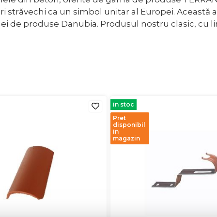
i străvechi ca un simbol unitar al Europei. Această a
i de produse Danubia. Produsul nostru clasic, cu lin
in stoc
Pret
disponibil
in
magazin