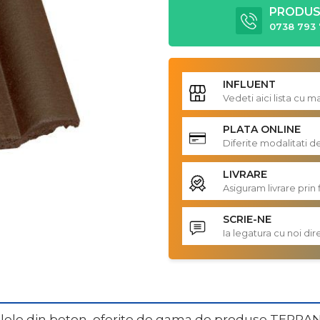
PRODUS 
0738 793 
INFLUENT
Vedeti aici lista cu 
PLATA ONLINE
Diferite modalitati d
LIVRARE
Asiguram livrare prin 
SCRIE-NE
Ia legatura cu noi d
tiglele din beton, oferite de gama de produse TERRA