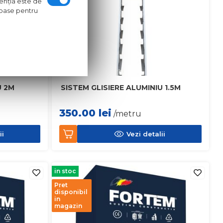
ntenţia este de
oroase pentru
U 2M
SISTEM GLISIERE ALUMINIU 1.5M
350.00
lei
/metru
ii
Vezi detalii
in stoc
Pret
disponibil
in
magazin