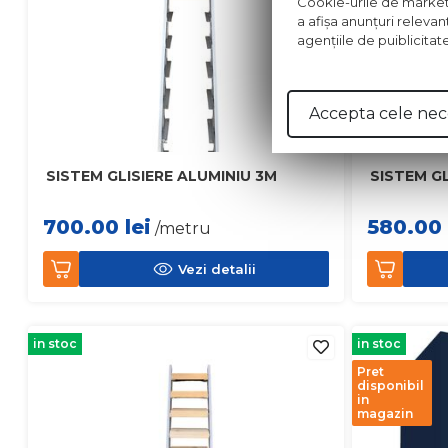
Cookie-urile de marketing
a afişa anunţuri relevan
agenţiile de puiblicitat
Accepta cele nec
SISTEM GLISIERE ALUMINIU 3M
SISTEM GL
700.00
lei
580.00
/metru
Vezi detalii
in stoc
in stoc
Pret
disponibil
in
magazin