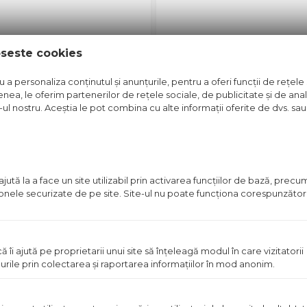
oseste cookies
ANUBIA CARBON
CLEMA FIXARE TIGLA CO
a personaliza conținutul și anunțurile, pentru a oferi funcții de rețele 
t disponibil in magazin
Pret disponibil in mag
nea, le oferim partenerilor de rețele sociale, de publicitate și de anali
e-ul nostru. Aceștia le pot combina cu alte informații oferite de dvs. sau 
Vezi detalii
Vezi detal
ută la a face un site utilizabil prin activarea funcţiilor de bază, prec
 zonele securizate de pe site. Site-ul nu poate funcţiona corespunzător
in stoc
ă îi ajută pe proprietarii unui site să înţeleagă modul în care vizitatorii
urile prin colectarea şi raportarea informaţiilor în mod anonim.