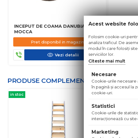
Acest website fol
INCEPUT DE COAMA DANUBIA
COAMA D
MOCCA
Folosim cookie-uri pentru 
Pret disponibil in magazin
Pre
analiza traficul. De aseme
modul în care folosiți sit
serviciilor lor.
Vezi detalii
Citeste mai mult
Necesare
PRODUSE COMPLEMENTARE
Cookie-urile necesare aj
în pagină şi accesul la
cookie-uri.
in stoc
in stoc
Statistici
Cookie-urile de statistic
interacţionează cu site-
Marketing