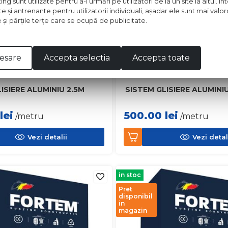
 sunt utilizate pentru a-i urmări pe utilizatori de la un site la altul. I
te şi antrenante pentru utilizatorii individuali, aşadar ele sunt mai val
e şi părţile terţe care se ocupă de publicitate.
esare
Accepta selectia
Accepta toate
ISIERE ALUMINIU 2.5M
SISTEM GLISIERE ALUMINI
lei
500.00
lei
/metru
/metru
Vezi detalii
Vezi detal
in stoc
Pret
disponibil
in
magazin