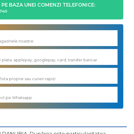
PE BAZA UNEI COMENZI TELEFONICE:
740
magazinele noastre
e plata: applepay, googlepay, card, transfer bancar
flota proprie sau curieri rapizi
irect pe Whatsapp
N DANUBIA. Dunărea este particularitatea