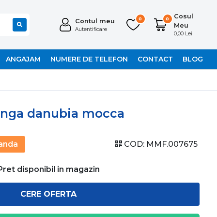
Cosul
0
0
Contul meu
Meu
Autentificare
0,00 Lei
ANGAJAM
NUMERE DE TELEFON
CONTACT
BLOG
stanga danubia mocca
anda
COD:
MMF.007675
Pret disponibil in magazin
CERE OFERTA