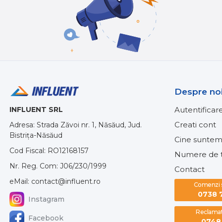
Despre no
INFLUENT SRL
Autentificar
Creati cont
Adresa: Strada Zăvoi nr. 1, Năsăud, Jud.
Bistrița-Năsăud
Cine suntem
Cod Fiscal: RO12168157
Numere de t
Nr. Reg. Com: J06/230/1999
Contact
eMail: contact@influent.ro
Comenzi si
0738 
Instagram
Reclamati
Facebook
0748 