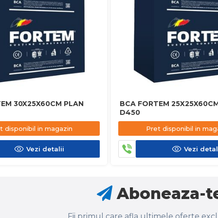
EM 30X25X60CM PLAN
BCA FORTEM 25X25X60CM
D450
t disponibil in magazin
Pret disponibil in mag
Vezi detalii
Vezi detal
Aboneaza-te
Fii primul care afla ultimele oferte exc