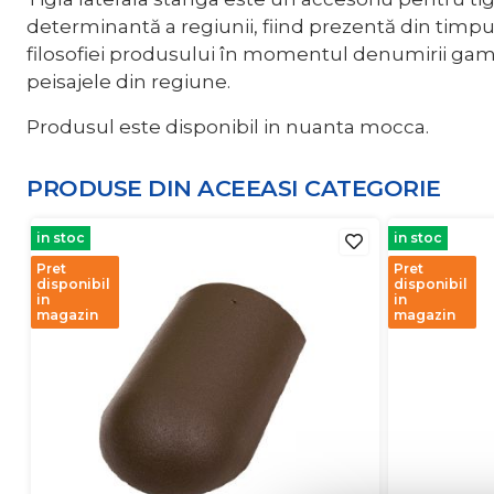
determinantă a regiunii, fiind prezentă din timpur
filosofiei produsului în momentul denumirii game
peisajele din regiune.
Produsul este disponibil in nuanta mocca.
PRODUSE DIN ACEEASI
CATEGORIE
in stoc
in stoc
Pret
Pret
disponibil
disponibil
in
in
magazin
magazin