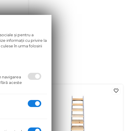
AMA
sociale și pentru a
azin
ze informații cu privire la
culese în urma folosirii
ii
um navigarea
 fără aceste
in stoc