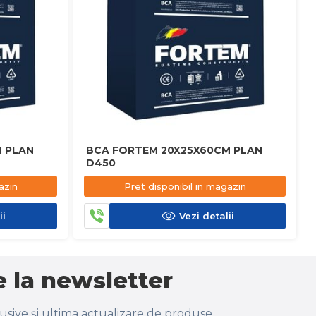
 PLAN
BCA FORTEM 20X25X60CM PLAN
D450
azin
Pret disponibil in magazin
ii
Vezi detalii
 la newsletter
lusive și ultima actualizare de produse.