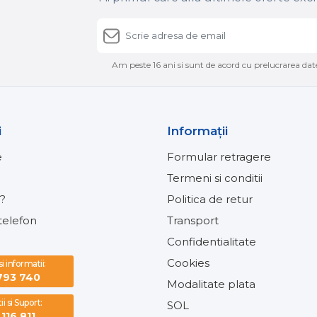
Am peste 16 ani si sunt de acord cu prelucrarea date
i
Informaţii
e
Formular retragere
Termeni si conditii
?
Politica de retur
elefon
Transport
Confidentialitate
Cookies
 informatii:
793 740
Modalitate plata
i si Suport:
SOL
116 811