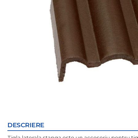
DESCRIERE
Tigla laterala stanga este un accesoriu pentru 