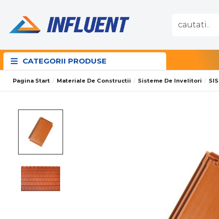
CATEGORII PRODUSE
Pagina Start
Materiale De Constructii
Sisteme De Invelitori
SI