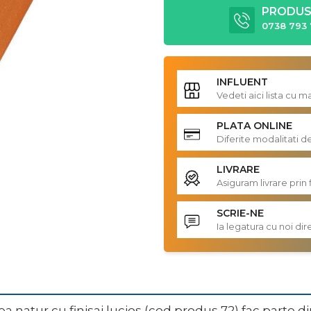
PRODUS 
0738 793 
INFLUENT
Vedeti aici lista cu 
PLATA ONLINE
Diferite modalitati d
LIVRARE
Asiguram livrare prin 
SCRIE-NE
Ia legatura cu noi d
ea natur cu finisaj lucios (cod produs 72) fac part