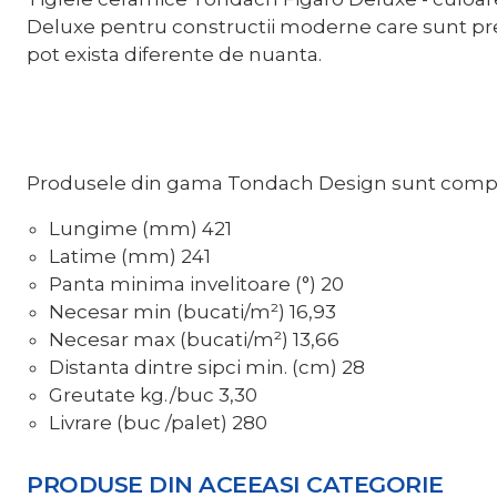
Deluxe pentru constructii moderne care sunt prefe
pot exista diferente de nuanta.
Produsele din gama Tondach Design sunt complet
Lungime (mm)
421
Latime (mm)
241
Panta minima invelitoare (°)
20
Necesar min (bucati/m²)
16,93
Necesar max (bucati/m²)
13,66
Distanta dintre sipci min. (cm)
28
Greutate kg./buc
3,30
Livrare (buc /palet)
280
PRODUSE DIN ACEEASI
CATEGORIE