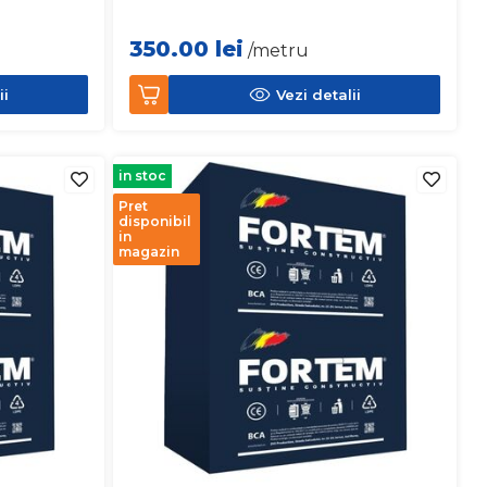
350.00
lei
/metru
ii
Vezi detalii
in stoc
Pret
disponibil
in
magazin