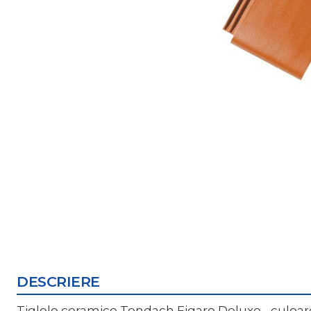
DESCRIERE
Tiglele ceramice Tondach Figaro Deluxe - culoar