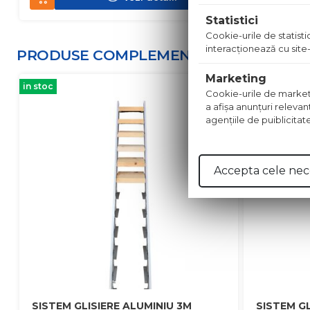
Statistici
Cookie-urile de statistic
interacţionează cu site-
PRODUSE COMPLEMENTARE
Marketing
in stoc
in stoc
Cookie-urile de marketing
a afişa anunţuri relevan
agenţiile de puiblicitat
Accepta cele nec
SISTEM GLISIERE ALUMINIU 3M
SISTEM GL