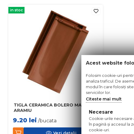
in stoc
Acest website fol
Folosim cookie-uri pentru 
analiza traficul. De aseme
modul în care folosiți sit
serviciilor lor.
Citeste mai mult
TIGLA CERAMICA BOLERO MARO
ARAMIU
Necesare
Cookie-urile necesare aj
9.20
lei
/bucata
în pagină şi accesul la
cookie-uri.
Vezi detalii