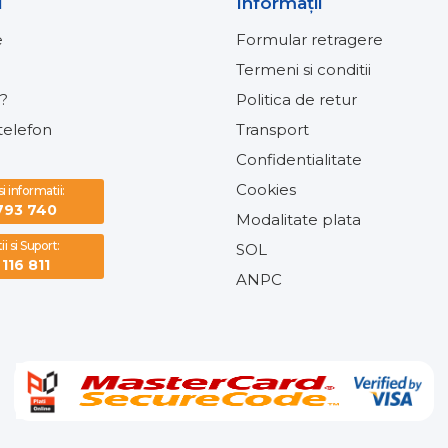
i
Informaţii
e
Formular retragere
Termeni si conditii
?
Politica de retur
elefon
Transport
Confidentialitate
Cookies
 informatii:
793 740
Modalitate plata
i si Suport:
SOL
116 811
ANPC