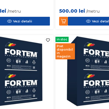
lei
500.00
lei
/metru
/metru
Vezi detalii
Vezi detal
in stoc
Pret
disponibil
in
magazin