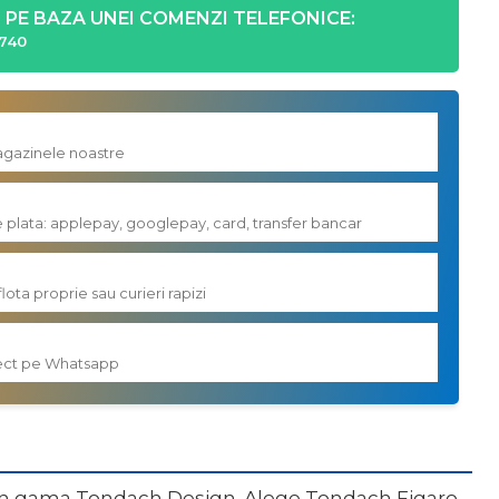
PE BAZA UNEI COMENZI TELEFONICE:
740
magazinele noastre
e plata: applepay, googlepay, card, transfer bancar
flota proprie sau curieri rapizi
irect pe Whatsapp
e din gama Tondach Design. Alege Tondach Figaro