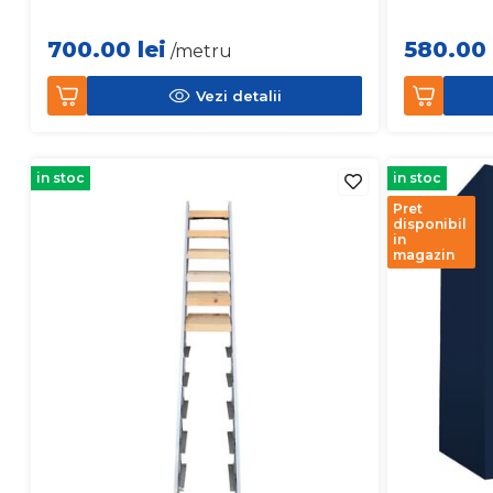
700.00
lei
580.00
/metru
Vezi detalii
in stoc
in stoc
Pret
disponibil
in
magazin