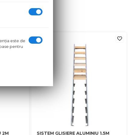
in stoc
ntenţia este de
oroase pentru
U 2M
SISTEM GLISIERE ALUMINIU 1.5M