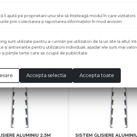
ă îi ajută pe proprietarii unui site să înţeleagă modul în care vizitatorii
urile prin colectarea şi raportarea informaţiilor în mod anonim.
in stoc
 sunt utilizate pentru a-i urmări pe utilizatori de la un site la altul. I
te şi antrenante pentru utilizatorii individuali, aşadar ele sunt mai val
e şi părţile terţe care se ocupă de publicitate.
esare
Accepta selectia
Accepta toate
ISIERE ALUMINIU 2.5M
SISTEM GLISIERE ALUMINI