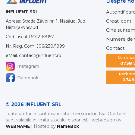
Despre no
INFLUENT SRL
Autentificar
Creati cont
Adresa: Strada Zăvoi nr. 1, Năsăud, Jud.
Bistrița-Năsăud
Cine suntem
Cod Fiscal: RO12168157
Numere de t
Nr. Reg. Com: J06/230/1999
Contact
eMail: contact@influent.ro
Comenzi si
0738 
Instagram
Reclamati
Facebook
0748 
© 2026 INFLUENT SRL
Toate preturile sunt exprimate in lei si includ tva. Ofertele
sunt valabile in limita stocului disponibil. | webdesign by
WEBNAME
| Hosted by
NameBox