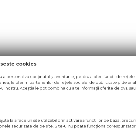
oseste cookies
a personaliza conținutul și anunțurile, pentru a oferi funcții de rețele 
nea, le oferim partenerilor de rețele sociale, de publicitate și de anali
e-ul nostru. Aceștia le pot combina cu alte informații oferite de dvs. sau 
ută la a face un site utilizabil prin activarea funcţiilor de bază, prec
 zonele securizate de pe site. Site-ul nu poate funcţiona corespunzător