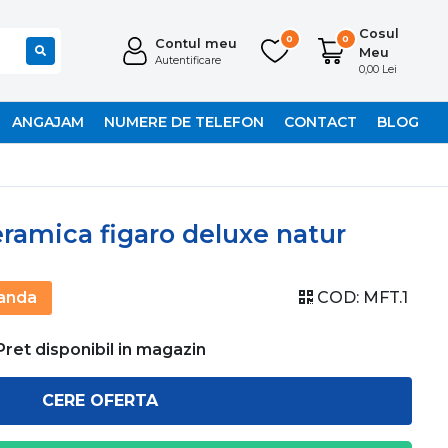
Cosul
0
0
Contul meu
Meu
Autentificare
0,00 Lei
ANGAJAM
NUMERE DE TELEFON
CONTACT
BLOG
eramica figaro deluxe natur
anda
COD:
MFT.1
Pret disponibil in magazin
CERE OFERTA