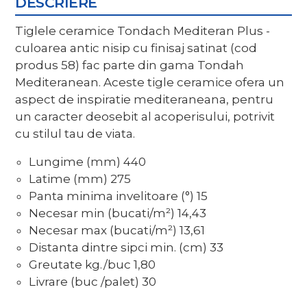
DESCRIERE
Tiglele ceramice Tondach Mediteran Plus -
culoarea antic nisip cu finisaj satinat (cod
produs 58) fac parte din gama Tondah
Mediteranean. Aceste tigle ceramice ofera un
aspect de inspiratie mediteraneana, pentru
un caracter deosebit al acoperisului, potrivit
cu stilul tau de viata.
Lungime (mm)
440
Latime (mm)
275
Panta minima invelitoare (°)
15
Necesar min (bucati/m²)
14,43
Necesar max (bucati/m²)
13,61
Distanta dintre sipci min. (cm)
33
Greutate kg./buc
1,80
Livrare (buc /palet)
30