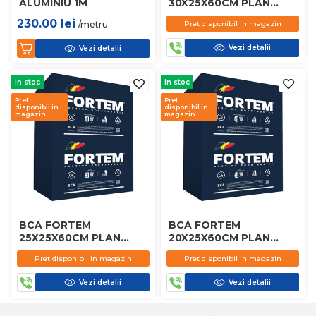
ALUMINIU 1M
30X25X60CM PLAN
D450
230.00
lei
/metru
Pret disponibil in magazin
Vezi detalii
Vezi detalii
in stoc
in stoc
Pret
Pret
disponibil in
disponibil in
magazin
magazin
BCA FORTEM
BCA FORTEM
25X25X60CM PLAN
20X25X60CM PLAN
D450
D450
Pret disponibil in magazin
Pret disponibil in magazin
Vezi detalii
Vezi detalii