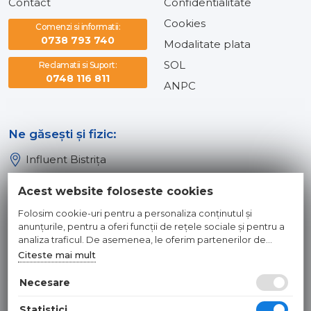
Contact
Confidentialitate
Cookies
Comenzi si informatii:
0738 793 740
Modalitate plata
SOL
Reclamatii si Suport:
0748 116 811
ANPC
Ne găsești și fizic:
Influent Bistrița
Influent Năsăud
Acest website foloseste cookies
Influent Baia Mare
Folosim cookie-uri pentru a personaliza conținutul și
Influent Dej
anunțurile, pentru a oferi funcții de rețele sociale și pentru a
analiza traficul. De asemenea, le oferim partenerilor de
rețele sociale, de publicitate și de analize informații cu privire
Citeste mai mult
© 2026 INFLUENT SRL
la modul în care folosiți site-ul nostru. Aceștia le pot combina
cu alte informații oferite de dvs. sau culese în urma folosirii
Necesare
Toate preturile sunt exprimate in lei si includ tva. Ofertele sunt
serviciilor lor.
valabile in limita stocului disponibil. | webdesign by
WEBNAME
|
Statistici
Hosted by
NameBox