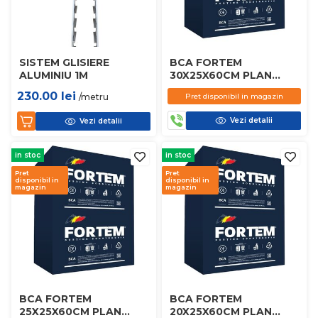
SISTEM GLISIERE
BCA FORTEM
ALUMINIU 1M
30X25X60CM PLAN
D450
230.00
lei
/metru
Pret disponibil in magazin
Vezi detalii
Vezi detalii
in stoc
in stoc
Pret
Pret
disponibil in
disponibil in
magazin
magazin
BCA FORTEM
BCA FORTEM
25X25X60CM PLAN
20X25X60CM PLAN