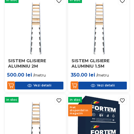
in stoc
in stoc
SISTEM GLISIERE
SISTEM GLISIERE
ALUMINIU 2M
ALUMINIU 1.5M
500.00
lei
350.00
lei
/metru
/metru
Vezi detalii
Vezi detalii
in stoc
in stoc
Pret
disponibil in
magazin