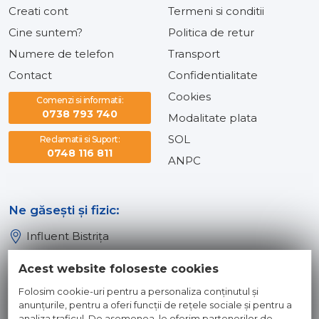
Creati cont
Termeni si conditii
Cine suntem?
Politica de retur
Numere de telefon
Transport
Contact
Confidentialitate
Cookies
Comenzi si informatii:
0738 793 740
Modalitate plata
SOL
Reclamatii si Suport:
0748 116 811
ANPC
Ne găsești și fizic:
Influent Bistrița
Influent Năsăud
Acest website foloseste cookies
Influent Baia Mare
Folosim cookie-uri pentru a personaliza conținutul și
Influent Dej
anunțurile, pentru a oferi funcții de rețele sociale și pentru a
analiza traficul. De asemenea, le oferim partenerilor de