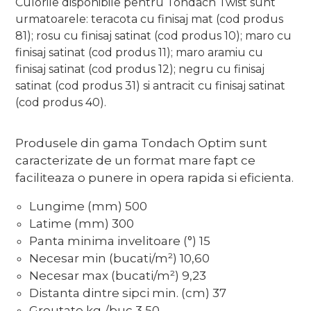
Culorile disponibile pentru Tondach Twist sunt
urmatoarele: teracota cu finisaj mat (cod produs
81); rosu cu finisaj satinat (cod produs 10); maro cu
finisaj satinat (cod produs 11); maro aramiu cu
finisaj satinat (cod produs 12); negru cu finisaj
satinat (cod produs 31) si antracit cu finisaj satinat
(cod produs 40).
Produsele din gama Tondach Optim sunt
caracterizate de un format mare fapt ce
faciliteaza o punere in opera rapida si eficienta.
Lungime (mm)
500
Latime (mm)
300
Panta minima invelitoare (°)
15
Necesar min (bucati/m²)
10,60
Necesar max (bucati/m²)
9,23
Distanta dintre sipci min. (cm)
37
Greutate kg./buc
3,50