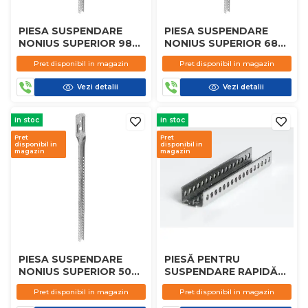
PIESA SUSPENDARE
PIESA SUSPENDARE
NONIUS SUPERIOR 98
NONIUS SUPERIOR 68
CM KNAUF
CM KNAUF
Pret disponibil in magazin
Pret disponibil in magazin
Vezi detalii
Vezi detalii
in stoc
in stoc
Pret
Pret
disponibil in
disponibil in
magazin
magazin
PIESA SUSPENDARE
PIESĂ PENTRU
NONIUS SUPERIOR 50
SUSPENDARE RAPIDĂ
CM KNAUF
CD 60 KNAUF
Pret disponibil in magazin
Pret disponibil in magazin