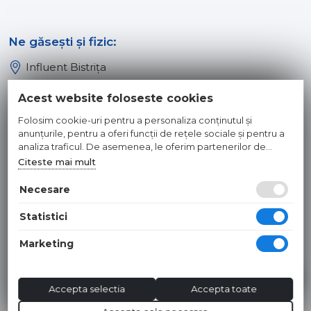
Ne găsești și fizic:
Influent Bistrița
Influent Năsăud
Acest website foloseste cookies
Influent Baia Mare
Folosim cookie-uri pentru a personaliza conținutul și
Influent Dej
anunțurile, pentru a oferi funcții de rețele sociale și pentru a
analiza traficul. De asemenea, le oferim partenerilor de
rețele sociale, de publicitate și de analize informații cu privire
Citeste mai mult
© 2026 INFLUENT SRL
la modul în care folosiți site-ul nostru. Aceștia le pot combina
cu alte informații oferite de dvs. sau culese în urma folosirii
Necesare
Toate preturile sunt exprimate in lei si includ tva. Ofertele sunt
serviciilor lor.
valabile in limita stocului disponibil. | webdesign by
WEBNAME
|
Statistici
Hosted by
NameBox
Marketing
Accepta selectia
Accepta toate