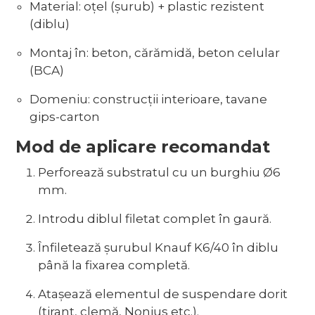
Material: oțel (șurub) + plastic rezistent
(diblu)
Montaj în: beton, cărămidă, beton celular
(BCA)
Domeniu: construcții interioare, tavane
gips-carton
Mod de aplicare recomandat
Perforează substratul cu un burghiu Ø6
mm.
Introdu diblul filetat complet în gaură.
Înfiletează șurubul Knauf K6/40 în diblu
până la fixarea completă.
Atașează elementul de suspendare dorit
(tirant, clemă, Nonius etc.).