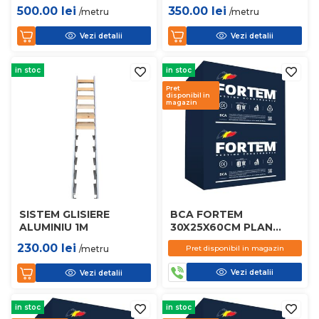
500.00
lei
350.00
lei
/metru
/metru
Vezi detalii
Vezi detalii
in stoc
in stoc
Pret
disponibil in
magazin
SISTEM GLISIERE
BCA FORTEM
ALUMINIU 1M
30X25X60CM PLAN
D450
230.00
lei
/metru
Pret disponibil in magazin
Vezi detalii
Vezi detalii
in stoc
in stoc