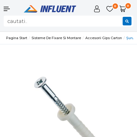
0
0
Pagina Start
Sisteme De Fixare Si Montare
Accesorii Gips Carton
Șurub 