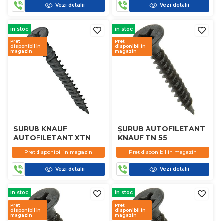
Vezi detalii
Vezi detalii
in stoc
in stoc
Pret
Pret
disponibil in
disponibil in
magazin
magazin
SURUB KNAUF
ȘURUB AUTOFILETANT
AUTOFILETANT XTN
KNAUF TN 55
Pret disponibil in magazin
Pret disponibil in magazin
Vezi detalii
Vezi detalii
in stoc
in stoc
Pret
Pret
disponibil in
disponibil in
magazin
magazin