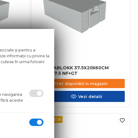
sociale și pentru a
ze informații cu privire la
culese în urma folosirii
CM
BCA VIABLOKK 37.5X20X60CM
D350/37.5 NF+GT
azin
Pret disponibil in magazin
um navigarea
ii
Vezi detalii
 fără aceste
PE COMANDA