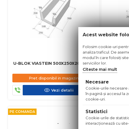
Acest website fol
Folosim cookie-uri pentru 
analiza traficul. De aseme
modul în care folosiți sit
serviciilor lor.
U-BLOK VIASTEIN 500X250X200
U-BLOK V
Citeste mai mult
Pret disponibil in magazin
Pre
Necesare
Cookie-urile necesare aj
Vezi detalii
în pagină şi accesul la
cookie-uri.
Statistici
PE COMANDA
PE COMANDA
Cookie-urile de statistic
interacţionează cu site-