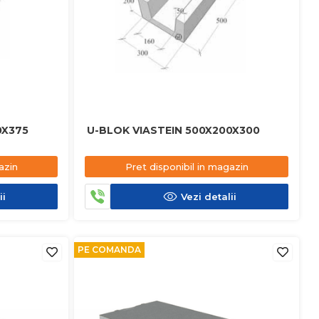
0X375
U-BLOK VIASTEIN 500X200X300
azin
Pret disponibil in magazin
ii
Vezi detalii
PE COMANDA