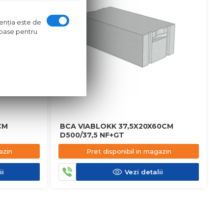
ntenţia este de
oroase pentru
CM
BCA VIABLOKK 37,5X20X60CM
D500/37,5 NF+GT
azin
Pret disponibil in magazin
ii
Vezi detalii