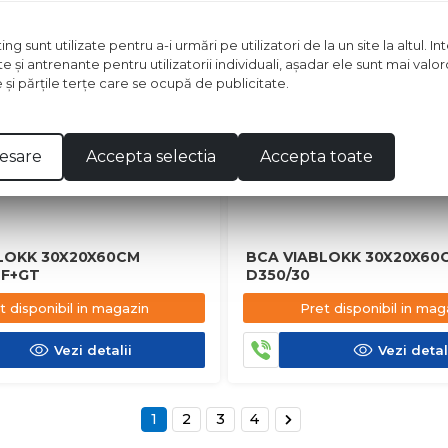
 sunt utilizate pentru a-i urmări pe utilizatori de la un site la altul. I
te şi antrenante pentru utilizatorii individuali, aşadar ele sunt mai val
e şi părţile terţe care se ocupă de publicitate.
esare
Accepta selectia
Accepta toate
LOKK 30X20X60CM
BCA VIABLOKK 30X20X60
NF+GT
D350/30
t disponibil in magazin
Pret disponibil in mag
Vezi detalii
Vezi detal
1
2
3
4