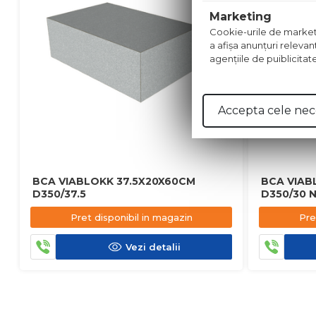
Marketing
Cookie-urile de marketing
a afişa anunţuri relevan
agenţiile de puiblicitat
Accepta cele nec
BCA VIABLOKK 37.5X20X60CM
BCA VIAB
D350/37.5
D350/30 
Pret disponibil in magazin
Pre
Vezi detalii