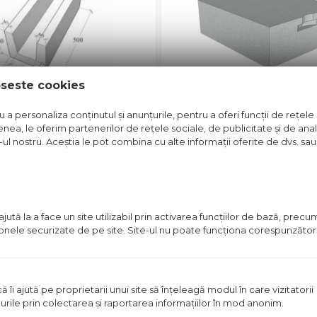
oseste cookies
a personaliza conținutul și anunțurile, pentru a oferi funcții de rețele 
nea, le oferim partenerilor de rețele sociale, de publicitate și de anali
e-ul nostru. Aceștia le pot combina cu alte informații oferite de dvs. sau 
IASTEIN 500X200X200
BCA VIABLOKK 50X20X60
D350/50 GT
t disponibil in magazin
Pret disponibil in mag
ută la a face un site utilizabil prin activarea funcţiilor de bază, prec
Vezi detalii
Vezi detal
 zonele securizate de pe site. Site-ul nu poate funcţiona corespunzător
PE COMANDA
ă îi ajută pe proprietarii unui site să înţeleagă modul în care vizitatorii
urile prin colectarea şi raportarea informaţiilor în mod anonim.