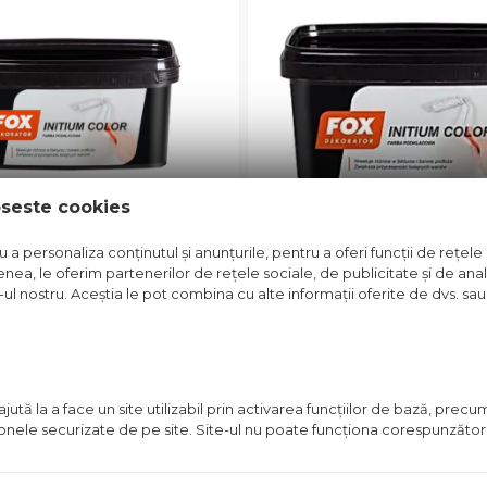
oseste cookies
a personaliza conținutul și anunțurile, pentru a oferi funcții de rețele 
nea, le oferim partenerilor de rețele sociale, de publicitate și de anali
e-ul nostru. Aceștia le pot combina cu alte informații oferite de dvs. sau 
EA DE SUBSTRAT INTIUM
VOPSEA DECORATIVA
FOX KALAHARI NEBULA 1 L
253.00
lei
t disponibil in magazin
/bucata
Vezi detalii
Vezi detal
ută la a face un site utilizabil prin activarea funcţiilor de bază, prec
 zonele securizate de pe site. Site-ul nu poate funcţiona corespunzător
in stoc