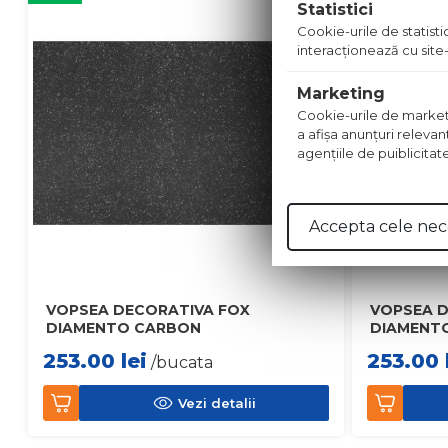
Statistici
Cookie-urile de statistic
interacţionează cu site-
Marketing
Cookie-urile de marketing
a afişa anunţuri relevan
agenţiile de puiblicitat
Accepta cele nec
VOPSEA DECORATIVA FOX
VOPSEA D
DIAMENTO CARBON
DIAMENT
253.00
lei
253.00
/bucata
Vezi detalii