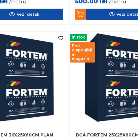
lei
500.00
lei
/metru
/metru
Vezi detalii
Vezi detal
in stoc
Pret
disponibil
in
magazin
EM 30X25X60CM PLAN
BCA FORTEM 25X25X60CM