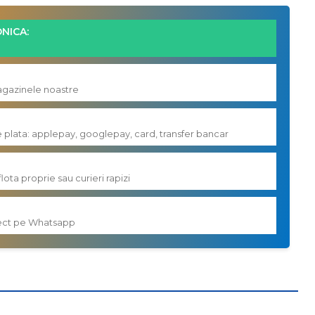
NICA:
magazinele noastre
e plata: applepay, googlepay, card, transfer bancar
flota proprie sau curieri rapizi
irect pe Whatsapp