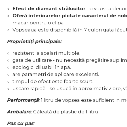
Efect de diamant strălucitor
- o vopsea decora
Oferă interioarelor pictate caracterul de nob
macar pentru o clipa.
Vopseaua este disponibilă în 7 culori gata făcu
Proprietăți principale:
rezistent la spalari multiple.
gata de utilizare - nu necesită pregătire supli
ecologic, diluabil în apă.
are parametri de aplicare excelenti.
timpul de efect este foarte scurt.
uscare rapidă - se usucă în aproximativ 2 ore, v
Performanţă
:
1 litru de vopsea este suficient in 
Ambalare
: Găleată de plastic de 1 litru.
Pas cu pas
: