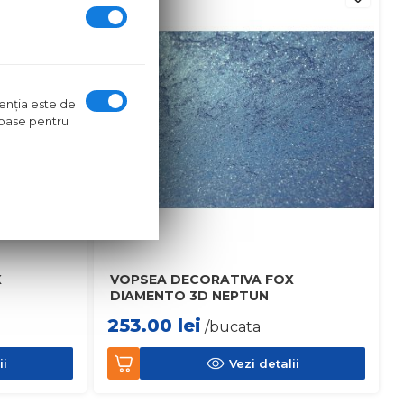
ntenţia este de
oroase pentru
X
VOPSEA DECORATIVA FOX
DIAMENTO 3D NEPTUN
253.00
lei
/bucata
ii
Vezi detalii