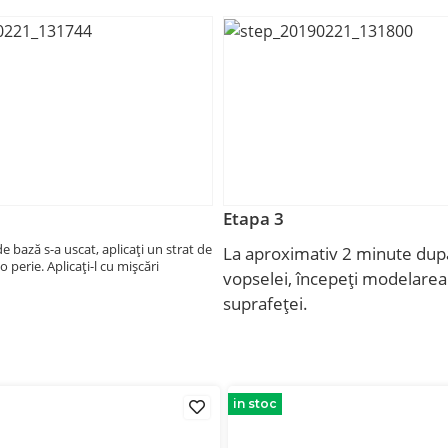
Etapa 3
e bază s-a uscat, aplicați un strat de
La aproximativ 2 minute dup
perie. Aplicați-l cu mișcări
vopselei, începeți modelarea
suprafeței.
in stoc