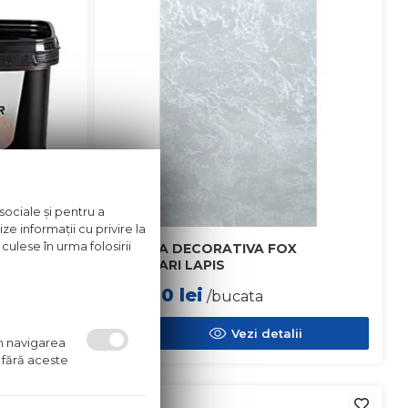
sociale și pentru a
ze informații cu privire la
culese în urma folosirii
VOPSEA DECORATIVA FOX
KALAHARI LAPIS
253.00
lei
/bucata
ii
Vezi detalii
um navigarea
 fără aceste
in stoc