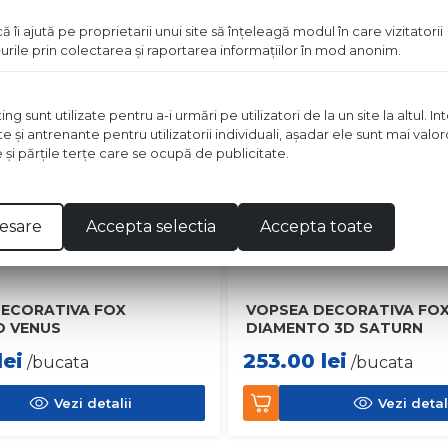
ă îi ajută pe proprietarii unui site să înţeleagă modul în care vizitatorii
urile prin colectarea şi raportarea informaţiilor în mod anonim.
 sunt utilizate pentru a-i urmări pe utilizatori de la un site la altul. I
te şi antrenante pentru utilizatorii individuali, aşadar ele sunt mai val
e şi părţile terţe care se ocupă de publicitate.
esare
Accepta selectia
Accepta toate
ECORATIVA FOX
VOPSEA DECORATIVA FO
O VENUS
DIAMENTO 3D SATURN
lei
253.00
lei
/bucata
/bucata
Vezi detalii
Vezi detal