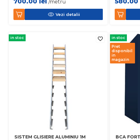
700.00
lei
580.00
/metru
Vezi detalii
in stoc
in stoc
Pret
disponibil
in
magazin
SISTEM GLISIERE ALUMINIU 1M
BCA FORT