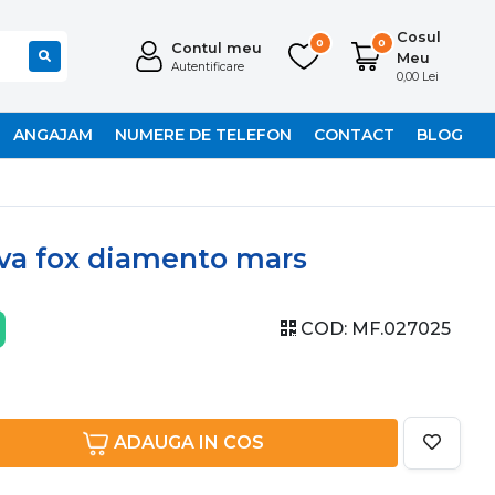
Cosul
0
0
Contul meu
Meu
Autentificare
0,00 Lei
ANGAJAM
NUMERE DE TELEFON
CONTACT
BLOG
va fox diamento mars
COD:
MF.027025
ADAUGA IN COS