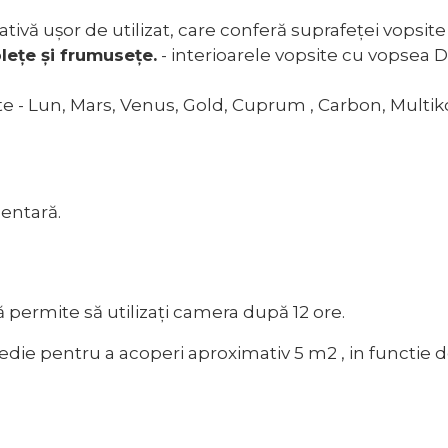
tivă ușor de utilizat, care conferă suprafeței vopsit
lețe și frumusețe.
- interioarele vopsite cu vopsea D
te - Lun, Mars, Venus, Gold, Cuprum , Carbon, Multik
mentară.
ă permite să utilizați camera după 12 ore.
medie pentru a acoperi aproximativ 5 m2 , in functie 