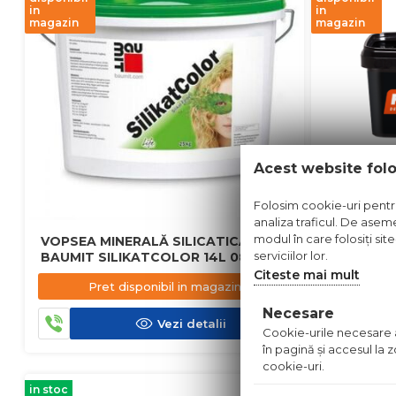
in
in
magazin
magazin
Acest website fol
Folosim cookie-uri pentru 
analiza traficul. De aseme
modul în care folosiți sit
VOPSEA MINERALĂ SILICATICĂ
FOX VOPS
serviciilor lor.
BAUMIT SILIKATCOLOR 14L 0864
1L
Citeste mai mult
Pret disponibil in magazin
Pre
Necesare
Vezi detalii
Cookie-urile necesare aj
în pagină şi accesul la
cookie-uri.
in stoc
in stoc