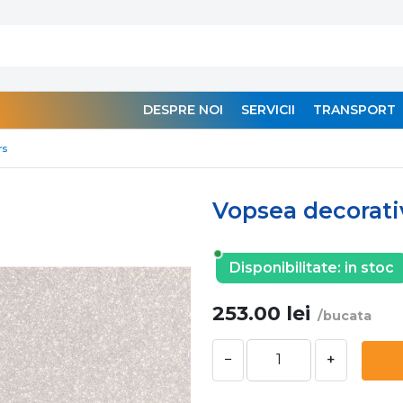
DESPRE NOI
SERVICII
TRANSPORT
rs
Vopsea decorati
Disponibilitate:
in stoc
253.00
lei
/bucata
−
+