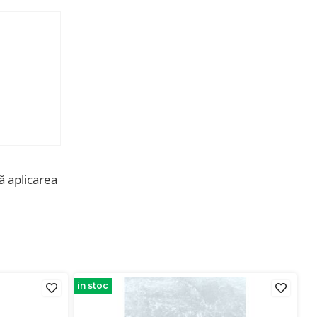
ă aplicarea
in stoc