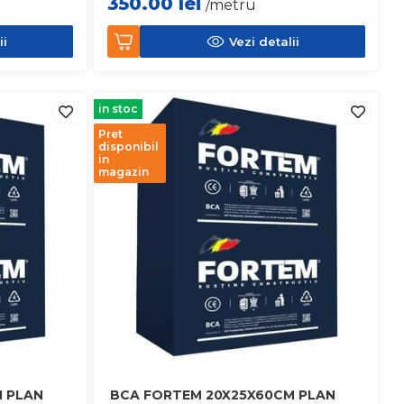
350.00
lei
/metru
ii
Vezi detalii
in stoc
Pret
disponibil
in
magazin
 PLAN
BCA FORTEM 20X25X60CM PLAN