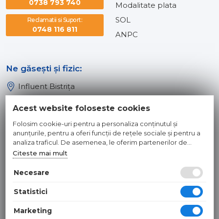
0738 793 740
Modalitate plata
SOL
Reclamatii si Suport:
0748 116 811
ANPC
Ne găsești și fizic:
Influent Bistrița
Influent Năsăud
Acest website foloseste cookies
Influent Baia Mare
Folosim cookie-uri pentru a personaliza conținutul și
Influent Dej
anunțurile, pentru a oferi funcții de rețele sociale și pentru a
analiza traficul. De asemenea, le oferim partenerilor de
rețele sociale, de publicitate și de analize informații cu privire
Citeste mai mult
© 2026 INFLUENT SRL
la modul în care folosiți site-ul nostru. Aceștia le pot combina
cu alte informații oferite de dvs. sau culese în urma folosirii
Necesare
Toate preturile sunt exprimate in lei si includ tva. Ofertele sunt
serviciilor lor.
valabile in limita stocului disponibil. | webdesign by
WEBNAME
|
Statistici
Hosted by
NameBox
Marketing