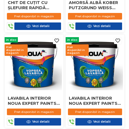
CHIT DE CUȚIT CU
AMORSĂ ALBĂ KOBER
ȘLEFUIRE RAPIDĂ
PUTZGRUND WEISS
KOBER 1.5KG
G8105 4L
Pret disponibil in magazin
Pret disponibil in magazin
Vezi detalii
Vezi detalii
in stoc
in stoc
Pret
Pret
disponibil in
disponibil in
magazin
magazin
LAVABILA INTERIOR
LAVABILA INTERIOR
NOUA EXPERT PAINTS
NOUA EXPERT PAINTS
8.5L
15L
Pret disponibil in magazin
Pret disponibil in magazin
Vezi detalii
Vezi detalii