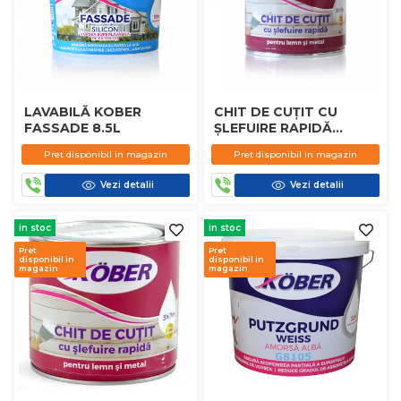
LAVABILĂ KOBER
CHIT DE CUȚIT CU
FASSADE 8.5L
ȘLEFUIRE RAPIDĂ
KOBER 3KG
Pret disponibil in magazin
Pret disponibil in magazin
Vezi detalii
Vezi detalii
in stoc
in stoc
Pret
Pret
disponibil in
disponibil in
magazin
magazin