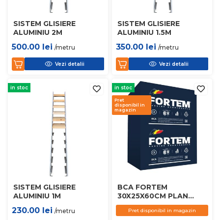
SISTEM GLISIERE
SISTEM GLISIERE
ALUMINIU 2M
ALUMINIU 1.5M
500.00
lei
350.00
lei
/metru
/metru
Vezi detalii
Vezi detalii
in stoc
in stoc
Pret
disponibil in
magazin
SISTEM GLISIERE
BCA FORTEM
ALUMINIU 1M
30X25X60CM PLAN
D450
230.00
lei
/metru
Pret disponibil in magazin