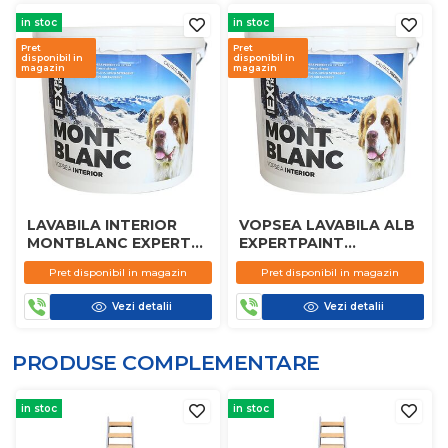
in stoc
in stoc
Pret
Pret
disponibil in
disponibil in
magazin
magazin
LAVABILA INTERIOR
VOPSEA LAVABILA ALB
MONTBLANC EXPERT
EXPERTPAINT
PAINTS 8.5L
MONTBLANC 15 L
Pret disponibil in magazin
Pret disponibil in magazin
Vezi detalii
Vezi detalii
PRODUSE COMPLEMENTARE
in stoc
in stoc