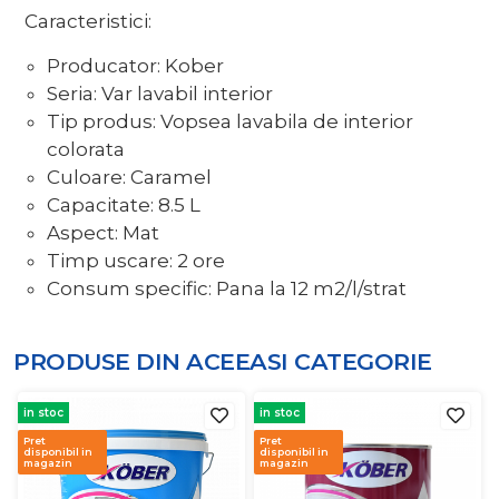
Caracteristici:
Producator: Kober
Seria: Var lavabil interior
Tip produs: Vopsea lavabila de interior
colorata
Culoare: Caramel
Capacitate: 8.5 L
Aspect: Mat
Timp uscare: 2 ore
Consum specific: Pana la 12 m2/l/strat
PRODUSE DIN ACEEASI
CATEGORIE
in stoc
in stoc
Pret
Pret
disponibil in
disponibil in
magazin
magazin