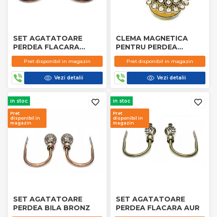
SET AGATATOARE
CLEMA MAGNETICA
PERDEA FLACARA
PENTRU PERDEA
BRONZ
PAPADIE AUR
Pret disponibil in magazin
Pret disponibil in magazin
Vezi detalii
Vezi detalii
in stoc
in stoc
Pret
Pret
disponibil in
disponibil in
magazin
magazin
SET AGATATOARE
SET AGATATOARE
PERDEA BILA BRONZ
PERDEA FLACARA AUR