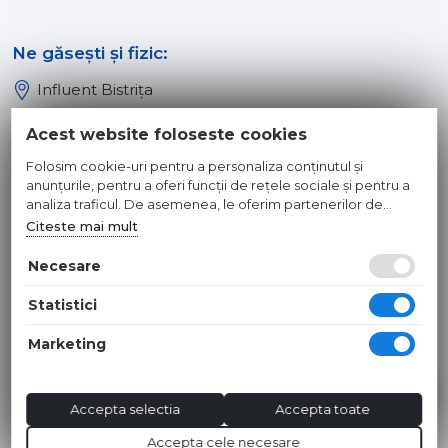
Ne găsești și fizic:
Influent Bistrița
Influent Năsăud
Acest website foloseste cookies
Influent Baia Mare
Folosim cookie-uri pentru a personaliza conținutul și
Influent Dej
anunțurile, pentru a oferi funcții de rețele sociale și pentru a
analiza traficul. De asemenea, le oferim partenerilor de
rețele sociale, de publicitate și de analize informații cu privire
Citeste mai mult
© 2026 INFLUENT SRL
la modul în care folosiți site-ul nostru. Aceștia le pot combina
cu alte informații oferite de dvs. sau culese în urma folosirii
Necesare
Toate preturile sunt exprimate in lei si includ tva. Ofertele sunt
serviciilor lor.
valabile in limita stocului disponibil. | webdesign by
WEBNAME
|
Statistici
Hosted by
NameBox
Marketing
Accepta selectia
Accepta toate
Accepta cele necesare