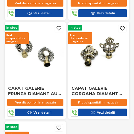
Pret disponibil in magazin
Pret disponibil in magazin
Vezi detalii
Vezi detalii
in stoc
in stoc
Pret
Pret
disponibil in
disponibil in
magazin
magazin
CAPAT GALERIE
CAPAT GALERIE
FRUNZA DIAMANT AUR,
COROANA DIAMANT
DRAPERIO
AUR, DRAPERIO
Pret disponibil in magazin
Pret disponibil in magazin
Vezi detalii
Vezi detalii
in stoc