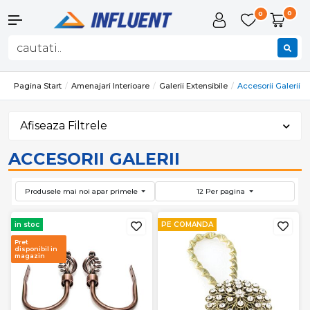
0
0
Pagina Start
Amenajari Interioare
Galerii Extensibile
Accesorii Galerii
Afiseaza Filtrele
ACCESORII GALERII
Produsele mai noi apar primele
12 Per pagina
in stoc
PE COMANDA
Pret
disponibil in
magazin