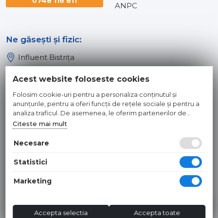
0748 116 811
ANPC
Ne găsești și fizic:
Influent Bistrița
Influent Năsăud
Acest website foloseste cookies
Influent Baia Mare
Folosim cookie-uri pentru a personaliza conținutul și
Influent Dej
anunțurile, pentru a oferi funcții de rețele sociale și pentru a
analiza traficul. De asemenea, le oferim partenerilor de
rețele sociale, de publicitate și de analize informații cu privire
Citeste mai mult
© 2026 INFLUENT SRL
la modul în care folosiți site-ul nostru. Aceștia le pot combina
cu alte informații oferite de dvs. sau culese în urma folosirii
Necesare
Toate preturile sunt exprimate in lei si includ tva. Ofertele sunt
serviciilor lor.
valabile in limita stocului disponibil. | webdesign by
WEBNAME
|
Statistici
Hosted by
NameBox
Marketing
Accepta selectia
Accepta toate