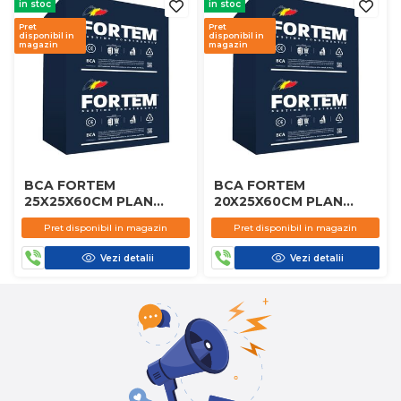
in stoc
in stoc
Pret
Pret
disponibil in
disponibil in
magazin
magazin
BCA FORTEM
BCA FORTEM
25X25X60CM PLAN
20X25X60CM PLAN
D450
D450
Pret disponibil in magazin
Pret disponibil in magazin
Vezi detalii
Vezi detalii