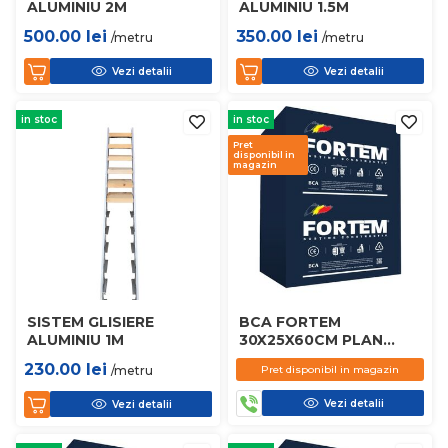
ALUMINIU 2M
ALUMINIU 1.5M
500.00
lei
350.00
lei
/metru
/metru
Vezi detalii
Vezi detalii
in stoc
in stoc
Pret
disponibil in
magazin
SISTEM GLISIERE
BCA FORTEM
ALUMINIU 1M
30X25X60CM PLAN
D450
230.00
lei
/metru
Pret disponibil in magazin
Vezi detalii
Vezi detalii