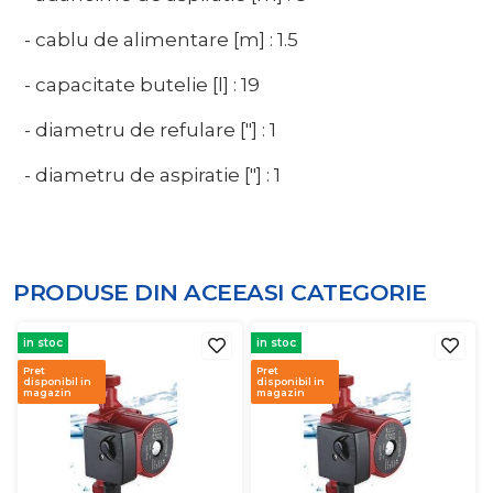
- cablu de alimentare [m] : 1.5
- capacitate butelie [l] : 19
- diametru de refulare ["] : 1
- diametru de aspiratie ["] : 1
PRODUSE DIN ACEEASI
CATEGORIE
in stoc
in stoc
Pret
Pret
disponibil in
disponibil in
magazin
magazin