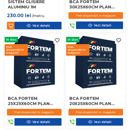
SISTEM GLISIERE
BCA FORTEM
ALUMINIU 1M
30X25X60CM PLAN
D450
230.00
lei
/metru
Pret disponibil in magazin
Vezi detalii
Vezi detalii
in stoc
in stoc
Pret
Pret
disponibil in
disponibil in
magazin
magazin
BCA FORTEM
BCA FORTEM
25X25X60CM PLAN
20X25X60CM PLAN
D450
D450
Pret disponibil in magazin
Pret disponibil in magazin
Vezi detalii
Vezi detalii