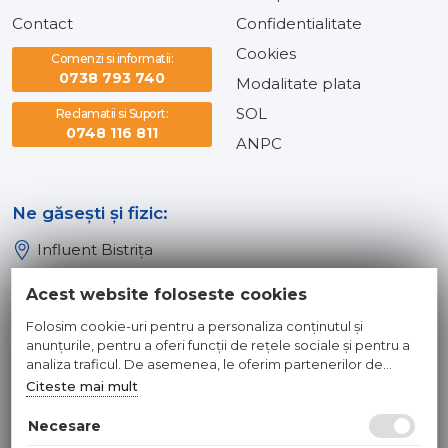
Contact
Confidentialitate
Cookies
Comenzi si informatii:
0738 793 740
Modalitate plata
SOL
Reclamatii si Suport:
0748 116 811
ANPC
Ne găsești și fizic:
Influent Bistrița
Influent Năsăud
Acest website foloseste cookies
Influent Baia Mare
Folosim cookie-uri pentru a personaliza conținutul și
Influent Dej
anunțurile, pentru a oferi funcții de rețele sociale și pentru a
analiza traficul. De asemenea, le oferim partenerilor de
rețele sociale, de publicitate și de analize informații cu privire
Citeste mai mult
© 2026 INFLUENT SRL
la modul în care folosiți site-ul nostru. Aceștia le pot combina
cu alte informații oferite de dvs. sau culese în urma folosirii
Necesare
Toate preturile sunt exprimate in lei si includ tva. Ofertele sunt
serviciilor lor.
valabile in limita stocului disponibil. | webdesign by
WEBNAME
|