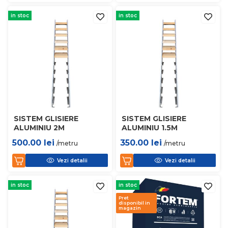
in stoc
in stoc
SISTEM GLISIERE
SISTEM GLISIERE
ALUMINIU 2M
ALUMINIU 1.5M
500.00
lei
350.00
lei
/metru
/metru
Vezi detalii
Vezi detalii
in stoc
in stoc
Pret
disponibil in
magazin