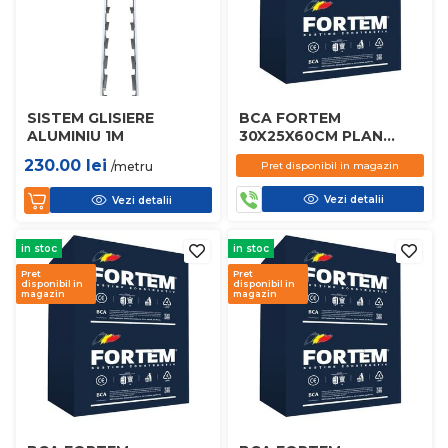
SISTEM GLISIERE
BCA FORTEM
ALUMINIU 1M
30X25X60CM PLAN
D450
230.00
lei
/metru
Pret disponibil in magazin
Vezi detalii
Vezi detalii
in stoc
in stoc
Pret
Pret
disponibil in
disponibil in
magazin
magazin