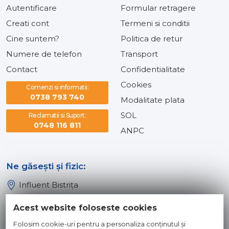
Autentificare
Formular retragere
Creati cont
Termeni si conditii
Cine suntem?
Politica de retur
Numere de telefon
Transport
Contact
Confidentialitate
Cookies
Comenzi si informatii:
0738 793 740
Modalitate plata
SOL
Reclamatii si Suport:
0748 116 811
ANPC
Ne găsești și fizic:
Influent Bistrița
Influent Năsăud
Acest website foloseste cookies
Influent Baia Mare
Folosim cookie-uri pentru a personaliza conținutul și