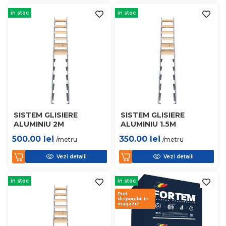
in stoc
in stoc
SISTEM GLISIERE
SISTEM GLISIERE
ALUMINIU 2M
ALUMINIU 1.5M
500.00
lei
350.00
lei
/metru
/metru
Vezi detalii
Vezi detalii
in stoc
in stoc
Pret
disponibil in
magazin