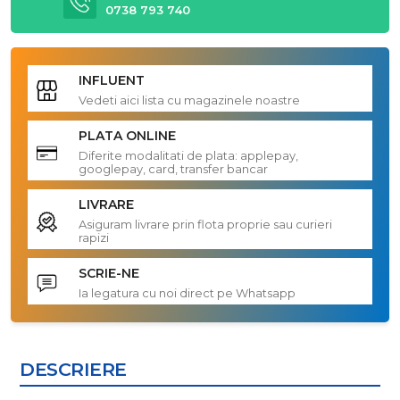
0738 793 740
INFLUENT
Vedeti aici lista cu magazinele noastre
PLATA ONLINE
Diferite modalitati de plata: applepay,
googlepay, card, transfer bancar
LIVRARE
Asiguram livrare prin flota proprie sau curieri
rapizi
SCRIE-NE
Ia legatura cu noi direct pe Whatsapp
DESCRIERE