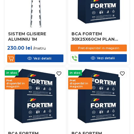
SISTEM GLISIERE
BCA FORTEM
ALUMINIU 1M
30X25X60CM PLAN
D450
230.00
lei
/metru
Pret disponibil in magazin
Vezi detalii
Vezi detalii
in stoc
in stoc
Pret
Pret
disponibil in
disponibil in
magazin
magazin
BCA FORTEM
BCA FORTEM