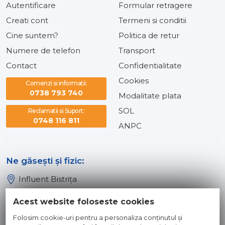
Autentificare
Formular retragere
Creati cont
Termeni si conditii
Cine suntem?
Politica de retur
Numere de telefon
Transport
Contact
Confidentialitate
Cookies
Comenzi si informatii:
0738 793 740
Modalitate plata
SOL
Reclamatii si Suport:
0748 116 811
ANPC
Ne găsești și fizic:
Influent Bistrița
Influent Năsăud
Acest website foloseste cookies
Influent Baia Mare
Folosim cookie-uri pentru a personaliza conținutul și
Influent Dej