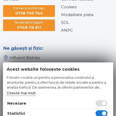
Cookies
Comenzi si informatii:
0738 793 740
Modalitate plata
SOL
Reclamatii si Suport:
0748 116 811
ANPC
Ne găsești și fizic:
Influent Bistrița
Influent Năsăud
Acest website foloseste cookies
Influent Baia Mare
Folosim cookie-uri pentru a personaliza conținutul și
Influent Dej
anunțurile, pentru a oferi funcții de rețele sociale și pentru a
analiza traficul. De asemenea, le oferim partenerilor de
rețele sociale, de publicitate și de analize informații cu privire
Citeste mai mult
© 2026 INFLUENT SRL
la modul în care folosiți site-ul nostru. Aceștia le pot combina
cu alte informații oferite de dvs. sau culese în urma folosirii
Necesare
Toate preturile sunt exprimate in lei si includ tva. Ofertele sunt
serviciilor lor.
valabile in limita stocului disponibil. | webdesign by
WEBNAME
|
Statistici
Hosted by
NameBox