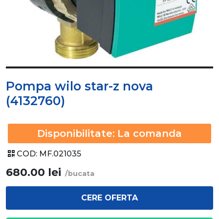
Pompa wilo star-z nova
(4132760)
Disponibilitate:
La comanda
COD:
MF.021035
680.00
lei
/bucata
CERE OFERTA