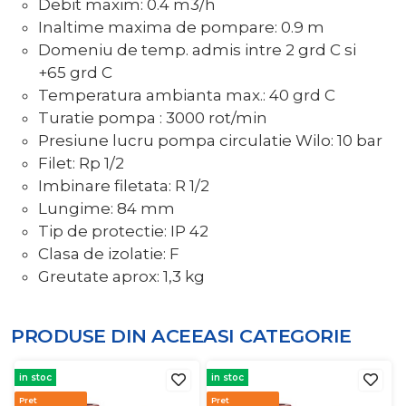
Debit maxim: 0.4 m3/h
Inaltime maxima de pompare: 0.9 m
Domeniu de temp. admis intre 2 grd C si
+65 grd C
Temperatura ambianta max.: 40 grd C
Turatie pompa : 3000 rot/min
Presiune lucru pompa circulatie Wilo: 10 bar
Filet: Rp 1/2
Imbinare filetata: R 1/2
Lungime: 84 mm
Tip de protectie: IP 42
Clasa de izolatie: F
Greutate aprox: 1,3 kg
PRODUSE DIN ACEEASI
CATEGORIE
in stoc
in stoc
Pret
Pret