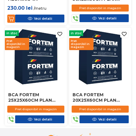
D450
230.00
lei
/metru
Pret disponibil in magazin
Vezi detalii
Vezi detalii
in stoc
in stoc
Pret
Pret
disponibil in
disponibil in
magazin
magazin
BCA FORTEM
BCA FORTEM
25X25X60CM PLAN
20X25X60CM PLAN
D450
D450
Pret disponibil in magazin
Pret disponibil in magazin
Vezi detalii
Vezi detalii