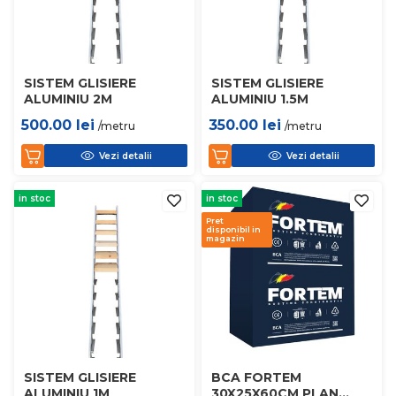
SISTEM GLISIERE
SISTEM GLISIERE
ALUMINIU 2M
ALUMINIU 1.5M
500.00
lei
350.00
lei
/metru
/metru
Vezi detalii
Vezi detalii
in stoc
in stoc
Pret
disponibil in
magazin
SISTEM GLISIERE
BCA FORTEM
ALUMINIU 1M
30X25X60CM PLAN