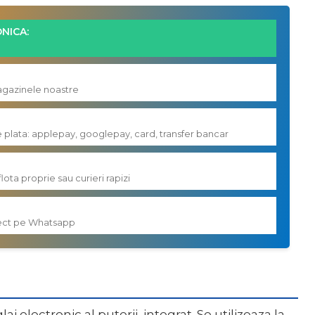
NICA:
magazinele noastre
e plata: applepay, googlepay, card, transfer bancar
flota proprie sau curieri rapizi
irect pe Whatsapp
 electronic al puterii, integrat. Se utilizeaza la