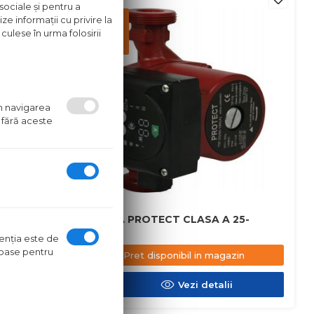
sociale și pentru a
Pret
ze informații cu privire la
disponibil
culese în urma folosirii
in
magazin
um navigarea
 fără aceste
 32-
POMPA PROTECT CLASA A 25-
60/180
ntenţia este de
oroase pentru
azin
Pret disponibil in magazin
ii
Vezi detalii