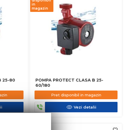
disponibil
in
magazin
 25-80
POMPA PROTECT CLASA B 25-
60/180
azin
Pret disponibil in magazin
ii
Vezi detalii
in stoc