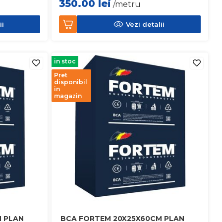
350.00
lei
/metru
ii
Vezi detalii
in stoc
Pret
disponibil
in
magazin
 PLAN
BCA FORTEM 20X25X60CM PLAN