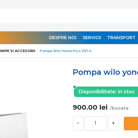
DESPRE NOI
SERVICII
TRANSPORT
OMPE SI ACCESORII
Pompa Wilo Yonos Pico 25/1-4
Pompa wilo yono
Disponibilitate:
in stoc
900.00
lei
/bucata
−
+