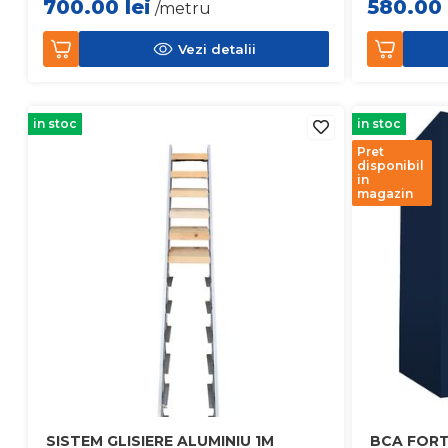
700.00
lei
580.00
/metru
Vezi detalii
in stoc
in stoc
Pret
disponibil
in
magazin
SISTEM GLISIERE ALUMINIU 1M
BCA FORT