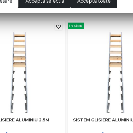
esare
Accepta selectia
Accepta toate
in stoc
ISIERE ALUMINIU 2.5M
SISTEM GLISIERE ALUMINI