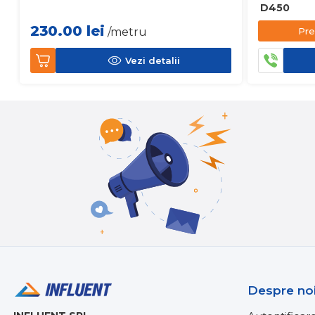
D450
230.00
lei
Pre
/metru
Vezi detalii
Despre no