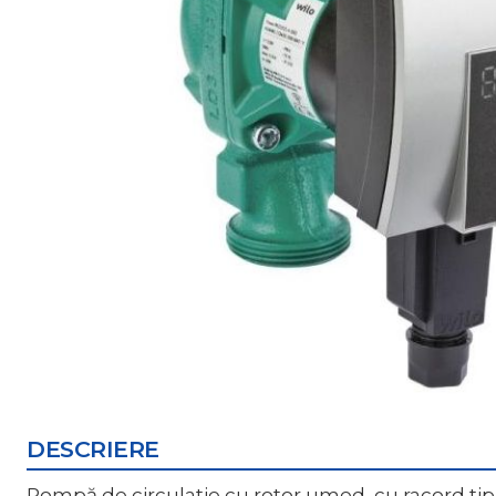
DESCRIERE
Pompă de circulatie cu rotor umed, cu racord tip fit