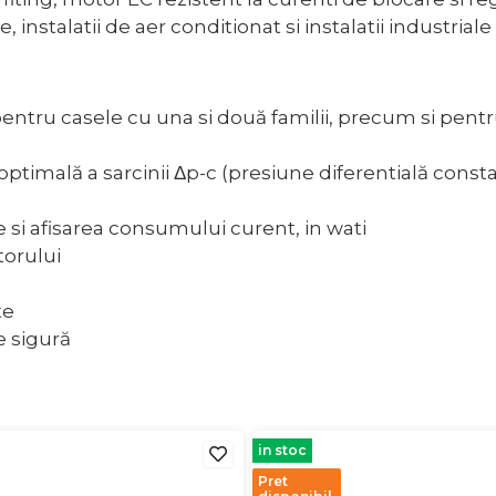
e, instalatii de aer conditionat si instalatii industriale
ntru casele cu una si două familii, precum si pentru
ptimală a sarcinii Δp-c (presiune diferentială constan
e si afisarea consumului curent, in wati
torului
te
e sigură
in stoc
Pret