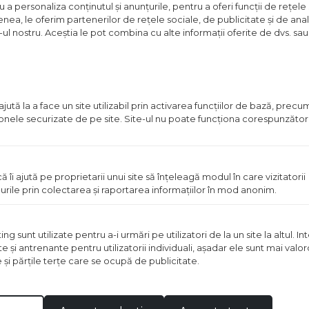
a personaliza conținutul și anunțurile, pentru a oferi funcții de rețele 
Pret
nea, le oferim partenerilor de rețele sociale, de publicitate și de anali
disponibil
e-ul nostru. Aceștia le pot combina cu alte informații oferite de dvs. sau 
in
magazin
ută la a face un site utilizabil prin activarea funcţiilor de bază, prec
 zonele securizate de pe site. Site-ul nu poate funcţiona corespunzător
ă îi ajută pe proprietarii unui site să înţeleagă modul în care vizitatorii
urile prin colectarea şi raportarea informaţiilor în mod anonim.
OTECT CLASA A 32-
POMPA PROTECT CLASA B
60/180 CLASIC
 sunt utilizate pentru a-i urmări pe utilizatori de la un site la altul. I
te şi antrenante pentru utilizatorii individuali, aşadar ele sunt mai val
t disponibil in magazin
Pret disponibil in mag
e şi părţile terţe care se ocupă de publicitate.
Vezi detalii
Vezi detal