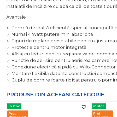
instalatii de incălzire cu apă caldă, de toate tipuril
Avantaje:
Pompă de inaltă eficientă, special concepută pe
Numai 4 Watt putere min. absorbită
Tipuri de reglare presetabile pentru ajustarea o
Protectie pentru motor integrată
Afisaj cu leduri pentru reglarea valorii nominal
Functie de aerisire pentru aerisirea camerei ro
Conexiune electrică rapidă cu Wilo-Connector
Montare flexibilă datorită constructiei compac
Cuplu de pornire foarte ridicat pentru o pornir
PRODUSE DIN ACEEASI
CATEGORIE
in stoc
in stoc
Pret
Pret