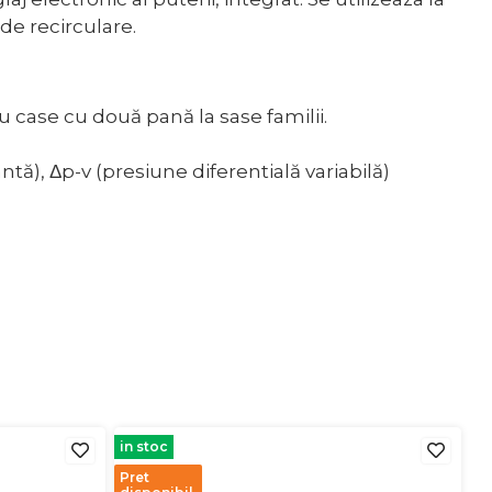
 de recirculare.
 case cu două pană la sase familii.
tă), Δp-v (presiune diferentială variabilă)
in stoc
Pret