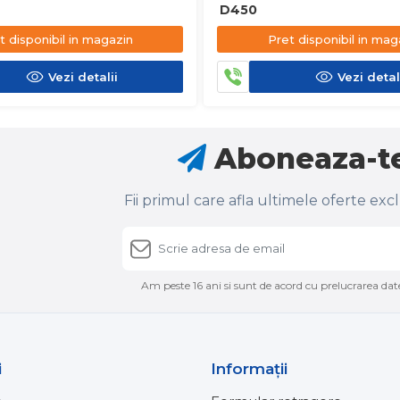
D450
t disponibil in magazin
Pret disponibil in mag
Vezi detalii
Vezi detal
Aboneaza-te
Fii primul care afla ultimele oferte exc
Am peste 16 ani si sunt de acord cu prelucrarea date
i
Informaţii