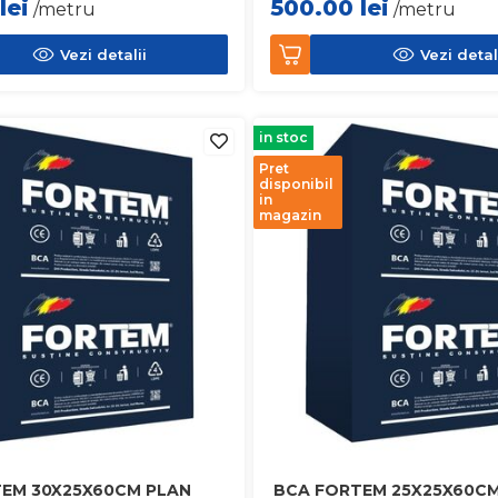
lei
500.00
lei
/metru
/metru
Vezi detalii
Vezi detal
in stoc
Pret
disponibil
in
magazin
EM 30X25X60CM PLAN
BCA FORTEM 25X25X60CM