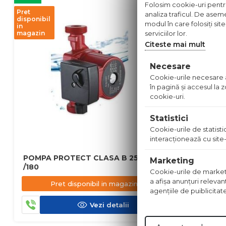
Folosim cookie-uri pentru 
Pret
Pret
analiza traficul. De aseme
disponibil
disponibil
modul în care folosiți sit
in
in
magazin
serviciilor lor.
magazin
Citeste mai mult
Necesare
Cookie-urile necesare aj
în pagină şi accesul la
cookie-uri.
Statistici
Cookie-urile de statistic
interacţionează cu site-
POMPA PROTECT CLASA B 25-40
POMPA PR
Marketing
/180
60/180
Cookie-urile de marketing
a afişa anunţuri relevan
Pret disponibil in magazin
Pre
agenţiile de puiblicitat
Vezi detalii