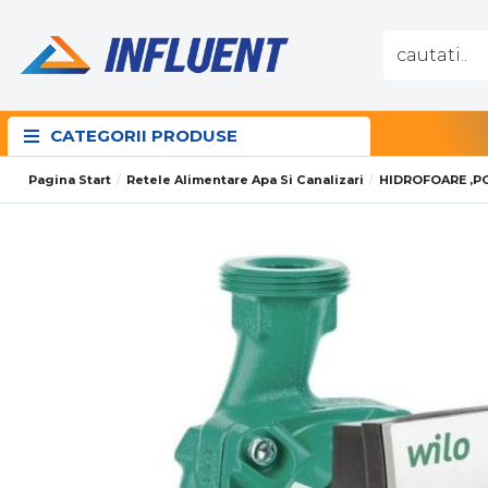
CATEGORII PRODUSE
Pagina Start
Retele Alimentare Apa Si Canalizari
HIDROFOARE ,P