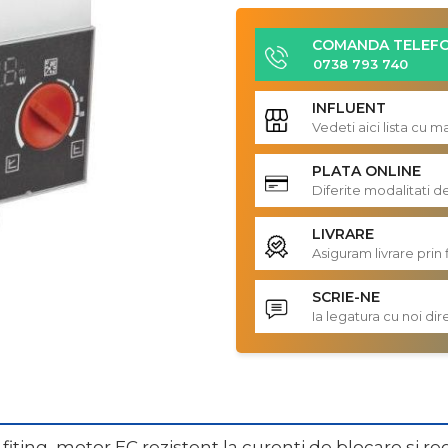
COMANDA TELEFO
0738 793 740
INFLUENT
Vedeti aici lista cu 
PLATA ONLINE
Diferite modalitati d
LIVRARE
Asiguram livrare prin 
SCRIE-NE
Ia legatura cu noi d
ing, motor EC rezistent la curenti de blocare si reglaj