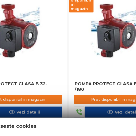
disponibil
in
magazin
OTECT CLASA B 32-
POMPA PROTECT CLASA B
/180
t disponibil in magazin
Pret disponibil in mag
Vezi detalii
Vezi detal
oseste cookies
in stoc