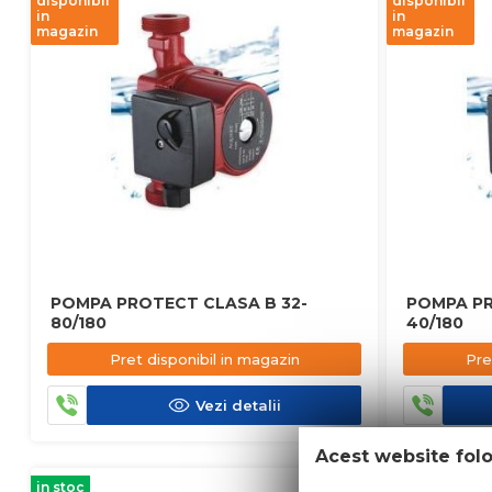
disponibil
disponibil
in
in
magazin
magazin
POMPA PROTECT CLASA B 32-
POMPA PR
80/180
40/180
Pret disponibil in magazin
Pre
Vezi detalii
Acest website fol
in stoc
in stoc