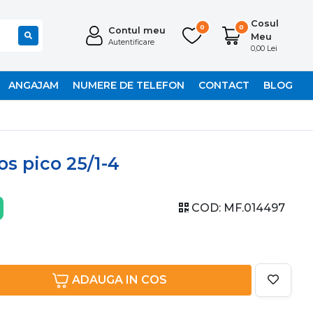
Cosul
0
0
Contul meu
Meu
Autentificare
0,00 Lei
ANGAJAM
NUMERE DE TELEFON
CONTACT
BLOG
s pico 25/1-4
COD:
MF.014497
ADAUGA IN COS