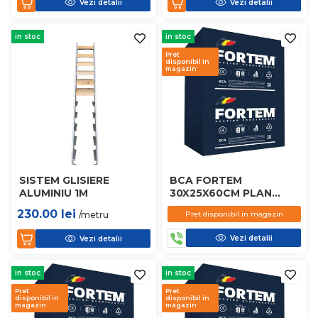
Vezi detalii
Vezi detalii
in stoc
in stoc
Pret
disponibil in
magazin
SISTEM GLISIERE
BCA FORTEM
ALUMINIU 1M
30X25X60CM PLAN
D450
230.00
lei
/metru
Pret disponibil in magazin
Vezi detalii
Vezi detalii
in stoc
in stoc
Pret
Pret
disponibil in
disponibil in
magazin
magazin