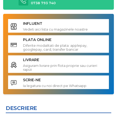
0738 793 740
INFLUENT
Vedeti aici lista cu magazinele noastre
PLATA ONLINE
Diferite modalitati de plata: applepay,
googlepay, card, transfer bancar
LIVRARE
Asiguram livrare prin flota proprie sau curieri
rapizi
SCRIE-NE
Ia legatura cu noi direct pe Whatsapp
DESCRIERE