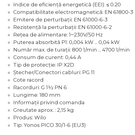
Indice de eficienţă energetică (EEI): ≤ 0.20
Compatibilitate electromagnetică: EN 61800-3
Emitere de perturbaţii: EN 61000-6-3
Rezistenţă la perturbaţii: EN 61000-6-2
Reţea de alimentare: 1~230V/50 Hz
Puterea absorbită P1: 0,004 kW ... 0,04 kW
Număr max. de turaţii: 800 1/min ... 4700 1/min
Consum de curent: 0,44 A
Tip de protecţie: IP X2D
Ştecher/Conectori cabluri: PG 11
Cote racord
Racorduri: G 1½ PN 6
Lungime: 180 mm
Informaţii privind comanda
Greutate aprox. : 2,15 kg
Produs: Wilo
Tip: Yonos PICO 30/1-6 (EU3)