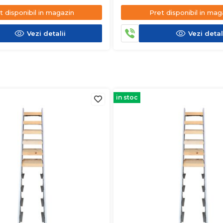
t disponibil in magazin
Pret disponibil in mag
Vezi detalii
Vezi detal
in stoc