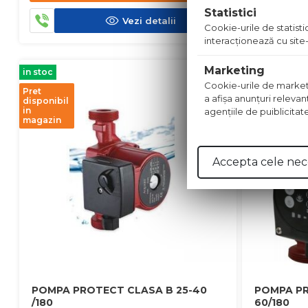
Statistici
Vezi detalii
Cookie-urile de statistic
interacţionează cu site-
Marketing
in stoc
in stoc
Cookie-urile de marketing
Pret
Pret
a afişa anunţuri relevan
disponibil
disponibil
in
in
agenţiile de puiblicitat
magazin
magazin
Accepta cele nec
POMPA PROTECT CLASA B 25-40
POMPA PR
/180
60/180