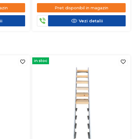
azin
Pret disponibil in magazin
ii
Vezi detalii
in stoc