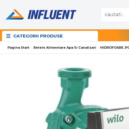
CATEGORII PRODUSE
Pagina Start
Retele Alimentare Apa Si Canalizari
HIDROFOARE ,P