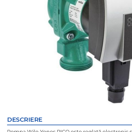
DESCRIERE
Pompa Wilo-Yonos PICO este reglată electronic și po