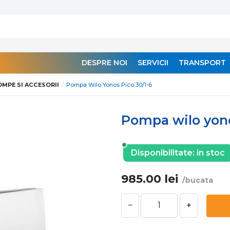
DESPRE NOI
SERVICII
TRANSPORT
OMPE SI ACCESORII
Pompa Wilo Yonos Pico 30/1-6
Pompa wilo yono
Disponibilitate:
in stoc
985.00
lei
/bucata
−
+