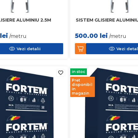
ISIERE ALUMINIU 2.5M
SISTEM GLISIERE ALUMINI
lei
500.00
lei
/metru
/metru
Vezi detalii
Vezi detal
in stoc
Pret
disponibil
in
magazin