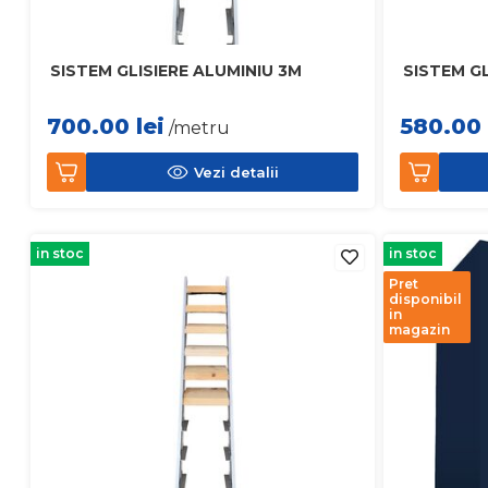
SISTEM GLISIERE ALUMINIU 3M
SISTEM GL
700.00
lei
580.00
/metru
Vezi detalii
in stoc
in stoc
Pret
disponibil
in
magazin