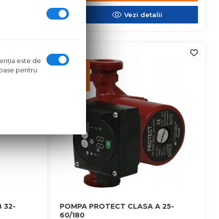
ii
Vezi detalii
in stoc
ntenţia este de
Pret
oroase pentru
disponibil
in
magazin
 32-
POMPA PROTECT CLASA A 25-
60/180