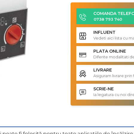
COMANDA TELEFO
0738 793 740
INFLUENT
Vedeti aici lista cu 
PLATA ONLINE
Diferite modalitati d
LIVRARE
Asiguram livrare prin 
SCRIE-NE
Ia legatura cu noi d
ate fi folosită pentru toate aplicațiile de încălzire ș