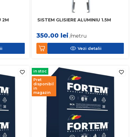
U 2M
SISTEM GLISIERE ALUMINIU 1.5M
350.00
lei
/metru
ii
Vezi detalii
in stoc
Pret
disponibil
in
magazin