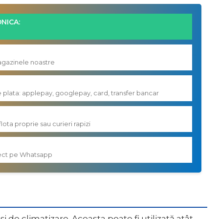
NICA:
magazinele noastre
e plata: applepay, googlepay, card, transfer bancar
flota proprie sau curieri rapizi
irect pe Whatsapp
i de climatizare. Aceasta poate fi utilizată atât