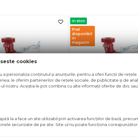
in stoc
Pret
disponibil
in
magazin
oseste cookies
a personaliza conținutul și anunțurile, pentru a oferi funcții de rețele 
nea, le oferim partenerilor de rețele sociale, de publicitate și de anali
e-ul nostru. Aceștia le pot combina cu alte informații oferite de dvs. sau 
OTECT CLASA B 32-
POMPA PROTECT CLASA B
ută la a face un site utilizabil prin activarea funcţiilor de bază, prec
/180
 zonele securizate de pe site. Site-ul nu poate funcţiona corespunzător
t disponibil in magazin
Pret disponibil in mag