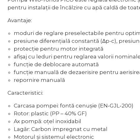
pentru instalații de încălzire cu apă caldă de toate 
Avantaje:
moduri de reglare preselectabile pentru optimi
presiune diferențială constantă (Δp-c), presiune 
protecție pentru motor integrată
afişaj cu leduri pentru reglarea valorii nominal
funcție de deblocare automată
funcție manuală de dezaerisire pentru aerisire
repornire manuală
Caracteristici:
Carcasa pompei: fontă cenuşie (EN‐GJL‐200)
Rotor: plastic (PP – 40% GF)
Ax pompă: oţel inoxidabil
Lagăr: Carbon impregnat cu metal
Motorul şi sistemul electronic