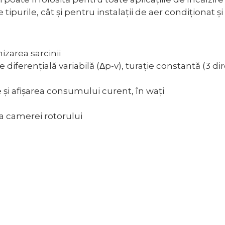
tipurile, cât și pentru instalații de aer condiționat și 
zarea sarcinii
diferențială variabilă (Δp-v), turație constantă (3 di
e şi afişarea consumului curent, în waţi
a camerei rotorului