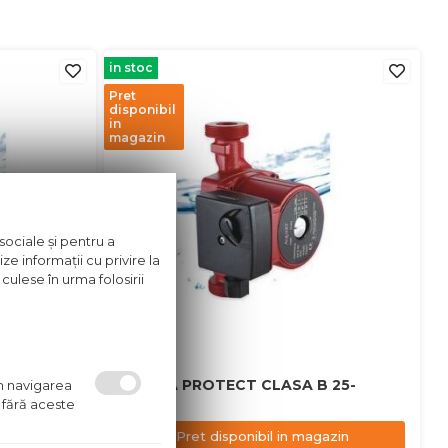
in stoc
Pret
disponibil
in
magazin
sociale și pentru a
ze informații cu privire la
culese în urma folosirii
 25-80
POMPA PROTECT CLASA B 25-
um navigarea
60/180
 fără aceste
azin
Pret disponibil in magazin