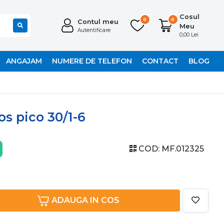
Cosul
0
0
Contul meu
Meu
Autentificare
0,00 Lei
ANGAJAM
NUMERE DE TELEFON
CONTACT
BLOG
s pico 30/1-6
COD:
MF.012325
ADAUGA IN COS