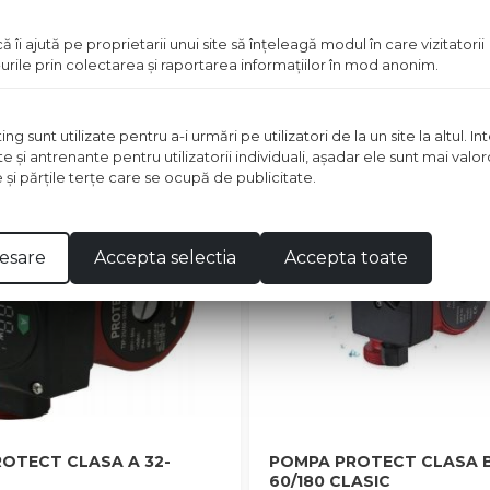
Vezi detalii
Vezi detal
ă îi ajută pe proprietarii unui site să înţeleagă modul în care vizitatorii
urile prin colectarea şi raportarea informaţiilor în mod anonim.
in stoc
 sunt utilizate pentru a-i urmări pe utilizatori de la un site la altul. I
Pret
te şi antrenante pentru utilizatorii individuali, aşadar ele sunt mai val
disponibil
in
e şi părţile terţe care se ocupă de publicitate.
magazin
esare
Accepta selectia
Accepta toate
OTECT CLASA A 32-
POMPA PROTECT CLASA B
60/180 CLASIC