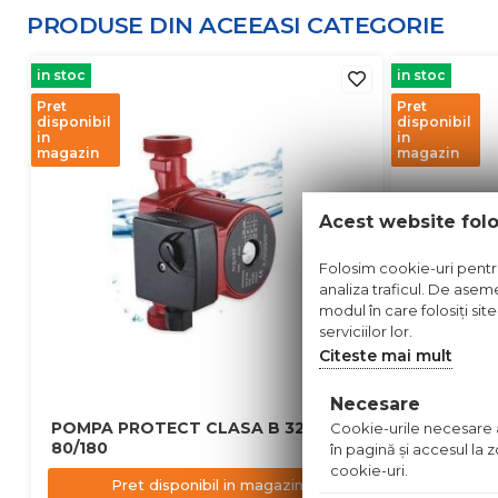
PRODUSE DIN ACEEASI
CATEGORIE
in stoc
in stoc
Pret
Pret
disponibil
disponibil
in
in
magazin
magazin
Acest website fol
Folosim cookie-uri pentru 
analiza traficul. De aseme
modul în care folosiți sit
serviciilor lor.
Citeste mai mult
Necesare
POMPA PROTECT CLASA B 32-
POMPA PR
Cookie-urile necesare aj
80/180
40/180
în pagină şi accesul la
cookie-uri.
Pret disponibil in magazin
Pre