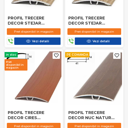
PROFIL TRECERE
PROFIL TRECERE
DECOR STEJAR
DECOR STEJAR
SCORTISOARA 5552
SCORTISOARA 5552
Pret disponibil in magazin
Pret disponibil in magazin
1.8M
0.9M
Vezi detalii
Vezi detalii
in stoc
PE COMANDA
Pret
disponibil in
magazin
PROFIL TRECERE
PROFIL TRECERE
DECOR CIRES
DECOR NUC NATUR
SCORTISOARA 5551
5421 2.7M
Pret disponibil in magazin
Pret disponibil in magazin