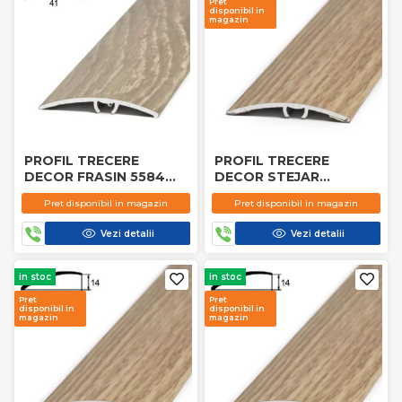
Pret
disponibil in
magazin
PROFIL TRECERE
PROFIL TRECERE
DECOR FRASIN 5584
DECOR STEJAR
GRI
SCORTISOARA 5552 2.7
Pret disponibil in magazin
Pret disponibil in magazin
M
Vezi detalii
Vezi detalii
in stoc
in stoc
Pret
Pret
disponibil in
disponibil in
magazin
magazin