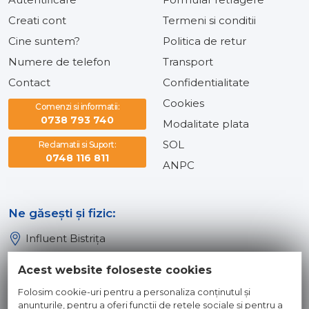
Creati cont
Termeni si conditii
Cine suntem?
Politica de retur
Numere de telefon
Transport
Contact
Confidentialitate
Cookies
Comenzi si informatii:
0738 793 740
Modalitate plata
SOL
Reclamatii si Suport:
0748 116 811
ANPC
Ne găsești și fizic:
Influent Bistrița
Influent Năsăud
Acest website foloseste cookies
Influent Baia Mare
Folosim cookie-uri pentru a personaliza conținutul și
Influent Dej
anunțurile, pentru a oferi funcții de rețele sociale și pentru a