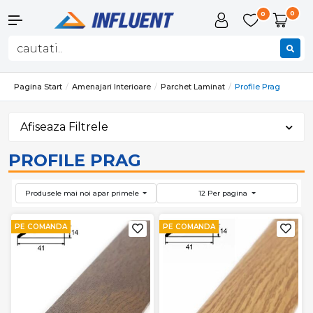
0
0
Pagina Start
Amenajari Interioare
Parchet Laminat
Profile Prag
Afiseaza Filtrele
PROFILE PRAG
Produsele mai noi apar primele
12 Per pagina
PE COMANDA
PE COMANDA