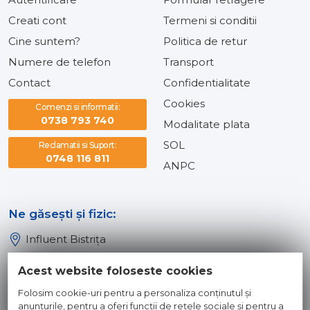
Creati cont
Termeni si conditii
Cine suntem?
Politica de retur
Numere de telefon
Transport
Contact
Confidentialitate
Cookies
Comenzi si informatii:
0738 793 740
Modalitate plata
SOL
Reclamatii si Suport:
0748 116 811
ANPC
Ne găsești și fizic:
Influent Bistrița
Influent Năsăud
Acest website foloseste cookies
Influent Baia Mare
Folosim cookie-uri pentru a personaliza conținutul și
Influent Dej
anunțurile, pentru a oferi funcții de rețele sociale și pentru a