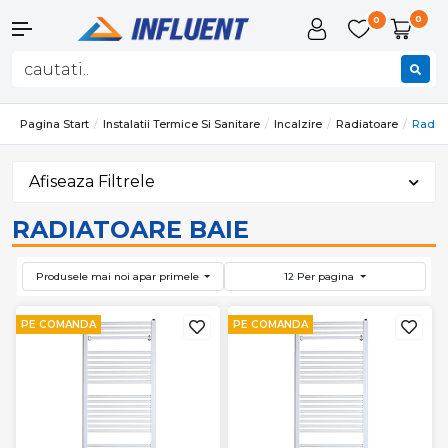
0
0
Pagina Start
Instalatii Termice Si Sanitare
Incalzire
Radiatoare
Radiat
Afiseaza Filtrele
RADIATOARE BAIE
Produsele mai noi apar primele
12 Per pagina
PE COMANDA
PE COMANDA