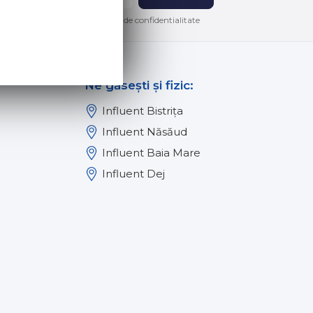
lor in conformitate cu politica de confidentialitate
Ne găsești și fizic:
Influent Bistrița
Influent Năsăud
Influent Baia Mare
Influent Dej