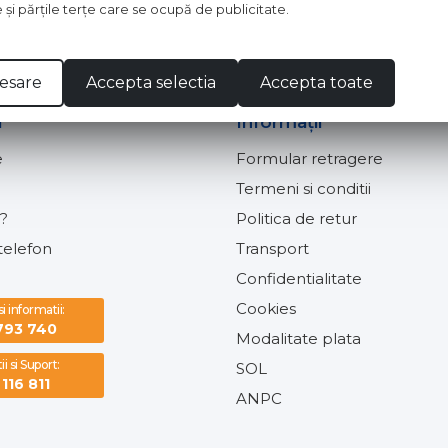
e şi părţile terţe care se ocupă de publicitate.
Am peste 16 ani si sunt de acord cu prelucrarea date
esare
Accepta selectia
Accepta toate
i
Informaţii
e
Formular retragere
Termeni si conditii
?
Politica de retur
elefon
Transport
Confidentialitate
Cookies
 informatii:
793 740
Modalitate plata
i si Suport:
SOL
116 811
ANPC