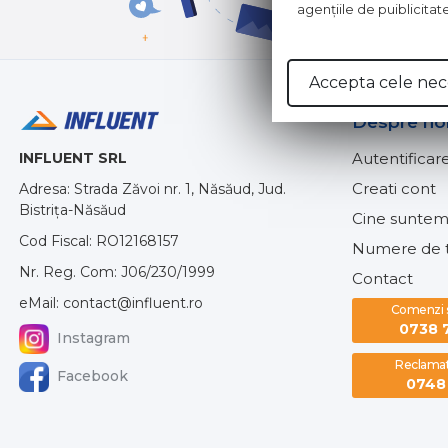
agenţiile de puiblicitat
Accepta cele nec
Despre no
INFLUENT SRL
Autentificar
Creati cont
Adresa: Strada Zăvoi nr. 1, Năsăud, Jud.
Bistrița-Năsăud
Cine suntem
Cod Fiscal: RO12168157
Numere de t
Nr. Reg. Com: J06/230/1999
Contact
eMail: contact@influent.ro
Comenzi si
0738 
Instagram
Reclamati
Facebook
0748 