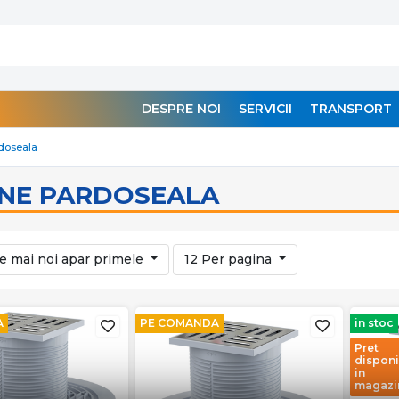
DESPRE NOI
SERVICII
TRANSPORT
doseala
ANE PARDOSEALA
e mai noi apar primele
12 Per pagina
A
PE COMANDA
in stoc
Pret
disponi
in
magazi