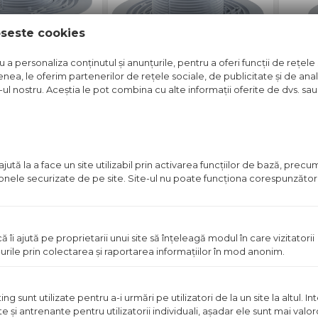
oseste cookies
a personaliza conținutul și anunțurile, pentru a oferi funcții de rețele 
nea, le oferim partenerilor de rețele sociale, de publicitate și de anali
e-ul nostru. Aceștia le pot combina cu alte informații oferite de dvs. sau 
ARDOSEALA
SIFON PARDOSEALA
SIF
ALCA
APV101 ALCA
ALC
ponibil in magazin
Pret disponibil in magazin
Pre
ută la a face un site utilizabil prin activarea funcţiilor de bază, prec
Vezi detalii
Vezi detalii
 zonele securizate de pe site. Site-ul nu poate funcţiona corespunzător
Aboneaza-te
ă îi ajută pe proprietarii unui site să înţeleagă modul în care vizitatorii
urile prin colectarea şi raportarea informaţiilor în mod anonim.
Fii primul care afla ultimele oferte exc
 sunt utilizate pentru a-i urmări pe utilizatori de la un site la altul. I
te şi antrenante pentru utilizatorii individuali, aşadar ele sunt mai val