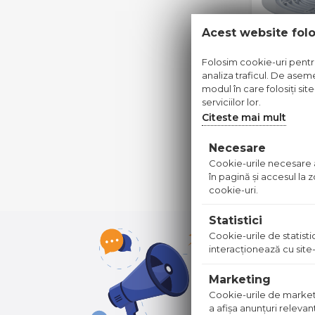
Acest website fol
Folosim cookie-uri pentru 
analiza traficul. De aseme
modul în care folosiți sit
serviciilor lor.
SIFON P
Citeste mai mult
APV201 
Pret dis
Necesare
Cookie-urile necesare aj
în pagină şi accesul la
cookie-uri.
Statistici
Cookie-urile de statistic
interacţionează cu site-
Marketing
Cookie-urile de marketing
a afişa anunţuri relevan