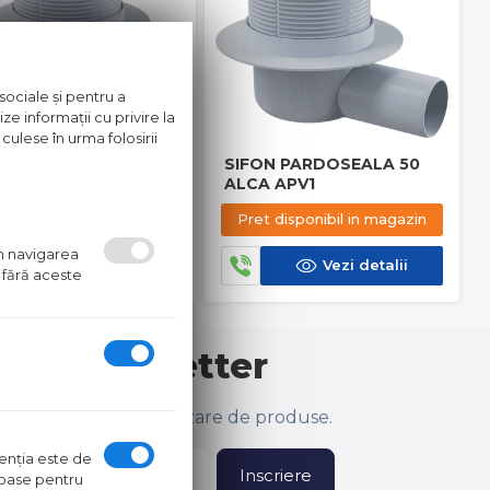
sociale și pentru a
ze informații cu privire la
culese în urma folosirii
ON PARDOSEALA 50
SIFON PARDOSEALA 50
A APV2
ALCA APV1
t disponibil in magazin
Pret disponibil in magazin
um navigarea
Vezi detalii
Vezi detalii
 fără aceste
 la newsletter
lusive și ultima actualizare de produse.
ntenţia este de
Inscriere
oroase pentru