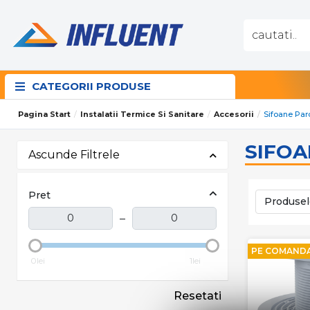
CATEGORII PRODUSE
Pagina Start
Instalatii Termice Si Sanitare
Accesorii
Sifoane Par
SIFO
Ascunde Filtrele
Pret
Produsel
–
PE COMAND
0lei
1lei
Resetati