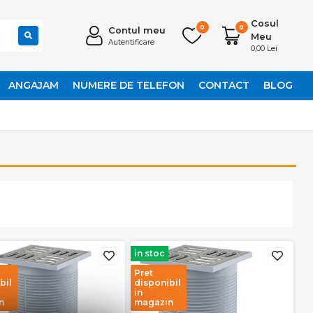
Cosul
0
0
Contul meu
Meu
Autentificare
0,00 Lei
ANGAJAM
NUMERE DE TELEFON
CONTACT
BLOG
in stoc
Pret
bil
disponibil
in
n
magazin