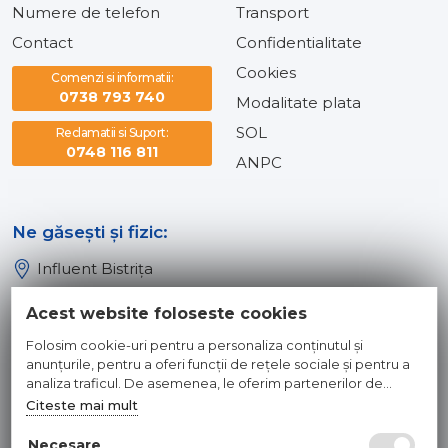
Numere de telefon
Transport
Contact
Confidentialitate
Cookies
Comenzi si informatii:
0738 793 740
Modalitate plata
SOL
Reclamatii si Suport:
0748 116 811
ANPC
Ne găsești și fizic:
Influent Bistrița
Influent Năsăud
Acest website foloseste cookies
Influent Baia Mare
Folosim cookie-uri pentru a personaliza conținutul și
Influent Dej
anunțurile, pentru a oferi funcții de rețele sociale și pentru a
analiza traficul. De asemenea, le oferim partenerilor de
rețele sociale, de publicitate și de analize informații cu privire
Citeste mai mult
© 2026 INFLUENT SRL
la modul în care folosiți site-ul nostru. Aceștia le pot combina
cu alte informații oferite de dvs. sau culese în urma folosirii
Necesare
Toate preturile sunt exprimate in lei si includ tva. Ofertele sunt