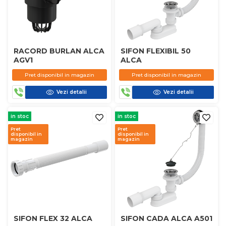
RACORD BURLAN ALCA
SIFON FLEXIBIL 50
AGV1
ALCA
Pret disponibil in magazin
Pret disponibil in magazin
Vezi detalii
Vezi detalii
in stoc
in stoc
Pret
Pret
disponibil in
disponibil in
magazin
magazin
SIFON FLEX 32 ALCA
SIFON CADA ALCA A501