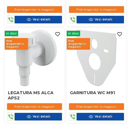
Pret disponibil in magazin
Pret disponibil in magazin
Vezi detalii
Vezi detalii
in stoc
in stoc
Pret
Pret
disponibil in
disponibil in
magazin
magazin
LEGATURA MS ALCA
GARNITURA WC M91
APS2
Pret disponibil in magazin
Pret disponibil in magazin
Vezi detalii
Vezi detalii