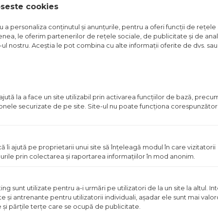
oseste cookies
Vezi detalii
Vezi detal
a personaliza conținutul și anunțurile, pentru a oferi funcții de rețele 
nea, le oferim partenerilor de rețele sociale, de publicitate și de anali
in stoc
e-ul nostru. Aceștia le pot combina cu alte informații oferite de dvs. sau 
Pret
disponibil
in
magazin
ută la a face un site utilizabil prin activarea funcţiilor de bază, prec
 zonele securizate de pe site. Site-ul nu poate funcţiona corespunzător
ă îi ajută pe proprietarii unui site să înţeleagă modul în care vizitatorii
urile prin colectarea şi raportarea informaţiilor în mod anonim.
 sunt utilizate pentru a-i urmări pe utilizatori de la un site la altul. I
DA ALCA A501
LEGATURA MS ALCA APS2
te şi antrenante pentru utilizatorii individuali, aşadar ele sunt mai val
e şi părţile terţe care se ocupă de publicitate.