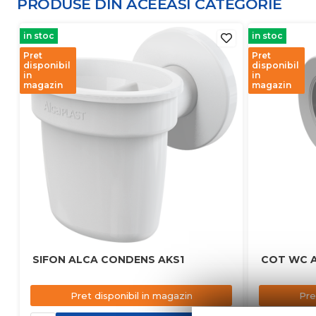
PRODUSE DIN ACEEASI
CATEGORIE
in stoc
in stoc
Pret
Pret
disponibil
disponibil
in
in
magazin
magazin
SIFON ALCA CONDENS AKS1
COT WC 
Pret disponibil in magazin
Pre