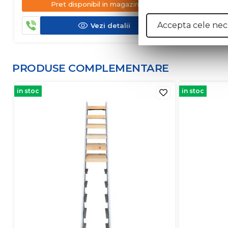
Pret disponibil in magazin
Pre
Accepta cele nec
Vezi detalii
PRODUSE COMPLEMENTARE
in stoc
in stoc