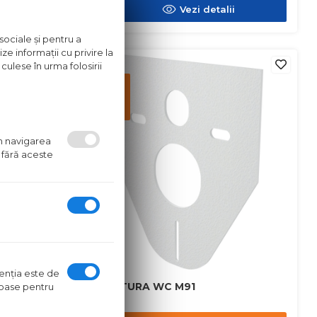
ii
Vezi detalii
sociale și pentru a
ze informații cu privire la
in stoc
culese în urma folosirii
Pret
disponibil
in
magazin
um navigarea
 fără aceste
ntenţia este de
GARNITURA WC M91
oroase pentru