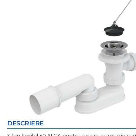
DESCRIERE
Sifon flexibil 50 ALCA pentru a evacua apa din 