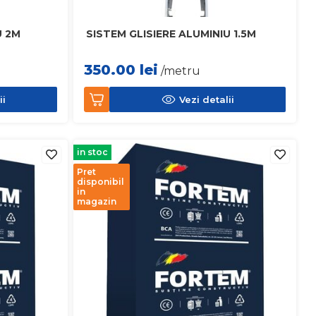
U 2M
SISTEM GLISIERE ALUMINIU 1.5M
350.00
lei
/metru
ii
Vezi detalii
in stoc
Pret
disponibil
in
magazin