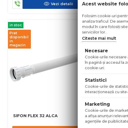
Acest website fol
Vezi detalii
Folosim cookie-uri pentru 
analiza traficul. De aseme
in stoc
in stoc
modul în care folosiți sit
serviciilor lor.
Pret
Pret
disponibil
disponibil
Citeste mai mult
in
in
magazin
magazin
Necesare
Cookie-urile necesare aj
în pagină şi accesul la
cookie-uri.
Statistici
Cookie-urile de statistic
interacţionează cu site-
Marketing
Cookie-urile de marketing
SIFON FLEX 32 ALCA
SIFON CA
a afişa anunţuri relevan
agenţiile de puiblicitat