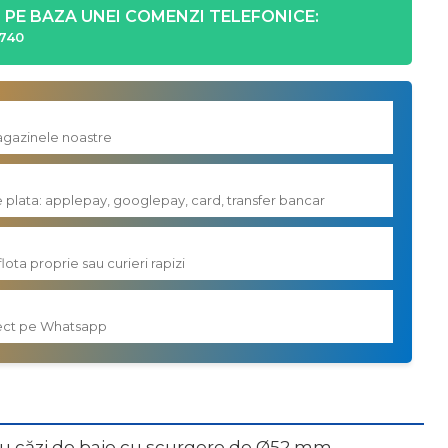
PE BAZA UNEI COMENZI TELEFONICE:
740
magazinele noastre
e plata: applepay, googlepay, card, transfer bancar
flota proprie sau curieri rapizi
irect pe Whatsapp
tru căzi de baie cu scurgere de Ø52 mm