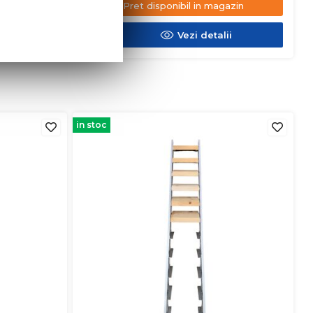
azin
Pret disponibil in magazin
ii
Vezi detalii
in stoc