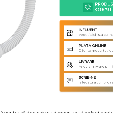
PRODUS 
0738 793 
INFLUENT
Vedeti aici lista cu 
PLATA ONLINE
Diferite modalitati d
LIVRARE
Asiguram livrare prin 
SCRIE-NE
Ia legatura cu noi d
cadă,pentru căzi de baie cu dimensiuni standard,pen