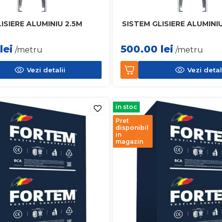
ISIERE ALUMINIU 2.5M
SISTEM GLISIERE ALUMINI
lei
500.00
lei
/metru
/metru
Vezi detalii
Vezi detal
in stoc
Pret
disponibil
in
magazin