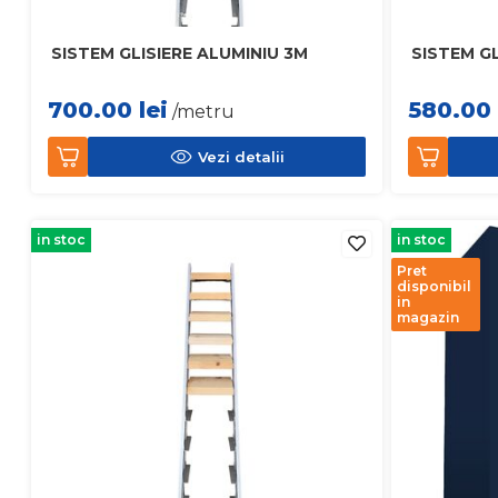
SISTEM GLISIERE ALUMINIU 3M
SISTEM GL
700.00
lei
580.00
/metru
Vezi detalii
in stoc
in stoc
Pret
disponibil
in
magazin