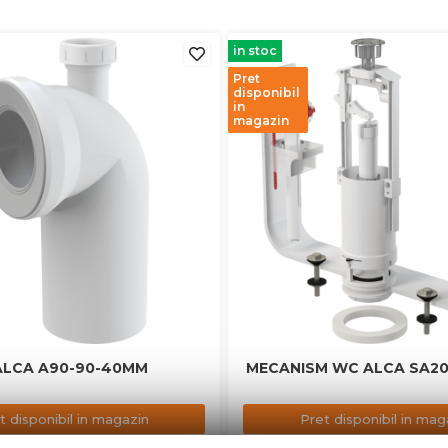
in stoc
Pret
disponibil
in
magazin
ALCA A90-90-40MM
MECANISM WC ALCA SA2
t disponibil in magazin
Pret disponibil in mag