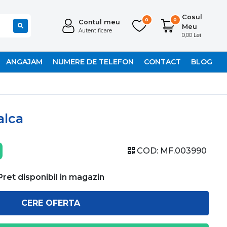
Cosul
0
0
Contul meu
Meu
Autentificare
0,00 Lei
ANGAJAM
NUMERE DE TELEFON
CONTACT
BLOG
alca
COD:
MF.003990
Pret disponibil in magazin
CERE OFERTA