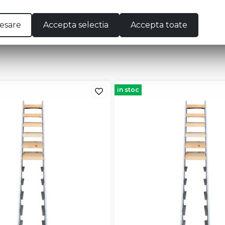
t disponibil in magazin
Pret disponibil in mag
esare
Accepta selectia
Accepta toate
Vezi detalii
Vezi detal
in stoc