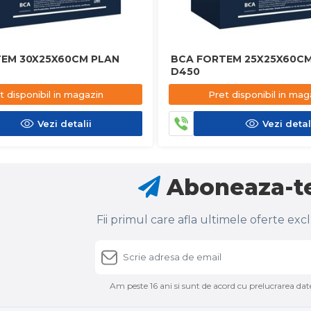
EM 30X25X60CM PLAN
BCA FORTEM 25X25X60CM
D450
t disponibil in magazin
Pret disponibil in mag
Vezi detalii
Vezi detal
Aboneaza-te
Fii primul care afla ultimele oferte exc
Am peste 16 ani si sunt de acord cu prelucrarea date