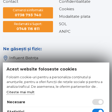
Contact
Confidentialitate
Cookies
Comenzi si informatii:
0738 793 740
Modalitate plata
SOL
Reclamatii si Suport:
0748 116 811
ANPC
Ne găsești și fizic:
Influent Bistrița
Influent Năsăud
Acest website foloseste cookies
Influent Baia Mare
Folosim cookie-uri pentru a personaliza conținutul și
Influent Dej
anunțurile, pentru a oferi funcții de rețele sociale și pentru a
analiza traficul. De asemenea, le oferim partenerilor de
rețele sociale, de publicitate și de analize informații cu privire
Citeste mai mult
© 2026 INFLUENT SRL
la modul în care folosiți site-ul nostru. Aceștia le pot combina
cu alte informații oferite de dvs. sau culese în urma folosirii
Necesare
Toate preturile sunt exprimate in lei si includ tva. Ofertele sunt
serviciilor lor.
valabile in limita stocului disponibil. | webdesign by
WEBNAME
|
Statistici
Hosted by
NameBox