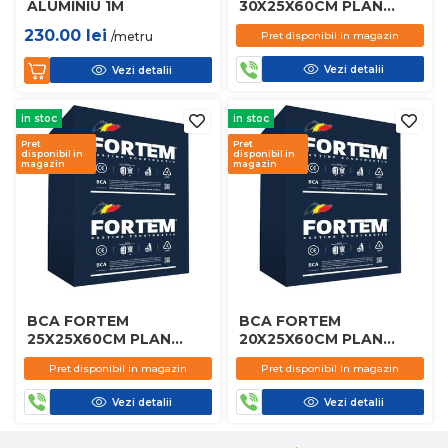
ALUMINIU 1M
30X25X60CM PLAN
D450
230.00
lei
/metru
Pret disponibil in magazin
Vezi detalii
Vezi detalii
in stoc
in stoc
Pret
Pret
disponibil in
disponibil in
magazin
magazin
BCA FORTEM
BCA FORTEM
25X25X60CM PLAN
20X25X60CM PLAN
D450
D450
Pret disponibil in magazin
Pret disponibil in magazin
Vezi detalii
Vezi detalii