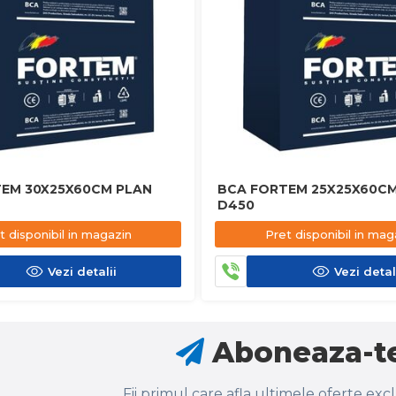
EM 30X25X60CM PLAN
BCA FORTEM 25X25X60CM
D450
t disponibil in magazin
Pret disponibil in mag
Vezi detalii
Vezi detal
Aboneaza-te
Fii primul care afla ultimele oferte exc