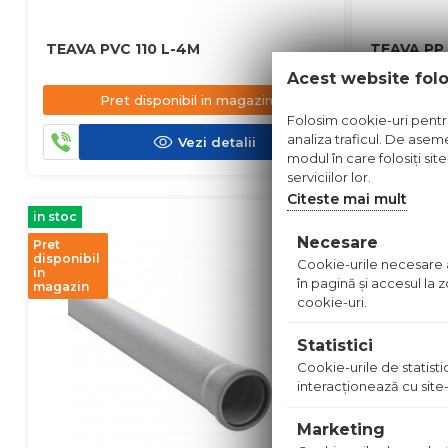
TEAVA PVC 110 L-4M
TEAVA PP
Acest website fol
Pret disponibil in magazin
Pre
Folosim cookie-uri pentru 
analiza traficul. De aseme
Vezi detalii
modul în care folosiți sit
serviciilor lor.
Citeste mai mult
in stoc
in stoc
Necesare
Pret
Pret
disponibil
disponibil
Cookie-urile necesare aj
in
in
în pagină şi accesul la
magazin
magazin
cookie-uri.
Statistici
Cookie-urile de statistic
interacţionează cu site-
Marketing