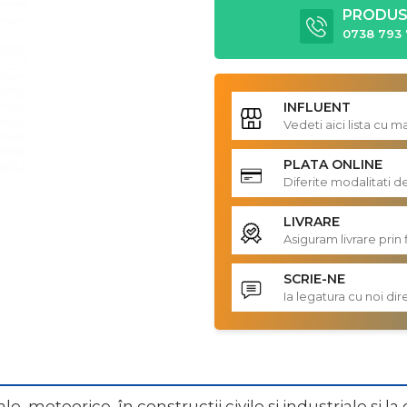
PRODUS 
0738 793 
INFLUENT
Vedeti aici lista cu 
PLATA ONLINE
Diferite modalitati d
LIVRARE
Asiguram livrare prin 
SCRIE-NE
Ia legatura cu noi d
iale, meteorice, în construcții civile și industriale și 