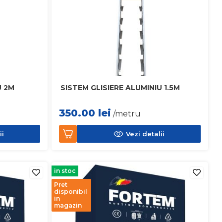
U 2M
SISTEM GLISIERE ALUMINIU 1.5M
350.00
lei
/metru
ii
Vezi detalii
in stoc
Pret
disponibil
in
magazin