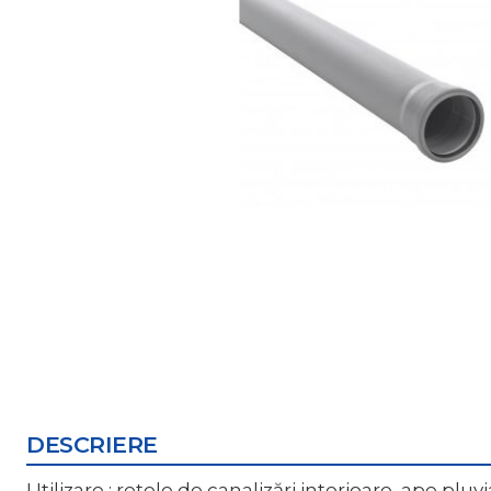
DESCRIERE
Utilizare : rețele de canalizări interioare, ape pluv