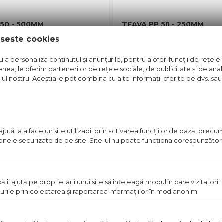
 50 - 500MM
TEAVA PP 50 - 250MM
oseste cookies
t disponibil in magazin
Pret disponibil in mag
a personaliza conținutul și anunțurile, pentru a oferi funcții de rețele 
nea, le oferim partenerilor de rețele sociale, de publicitate și de anali
Vezi detalii
Vezi detal
e-ul nostru. Aceștia le pot combina cu alte informații oferite de dvs. sau 
in stoc
Pret
disponibil
ută la a face un site utilizabil prin activarea funcţiilor de bază, prec
in
 zonele securizate de pe site. Site-ul nu poate funcţiona corespunzător
magazin
ă îi ajută pe proprietarii unui site să înţeleagă modul în care vizitatorii
urile prin colectarea şi raportarea informaţiilor în mod anonim.