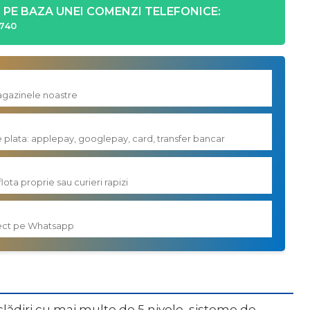
PE BAZA UNEI COMENZI TELEFONICE:
740
magazinele noastre
e plata: applepay, googlepay, card, transfer bancar
flota proprie sau curieri rapizi
irect pe Whatsapp
la clădiri cu mai multe de 5 nivele, sisteme de