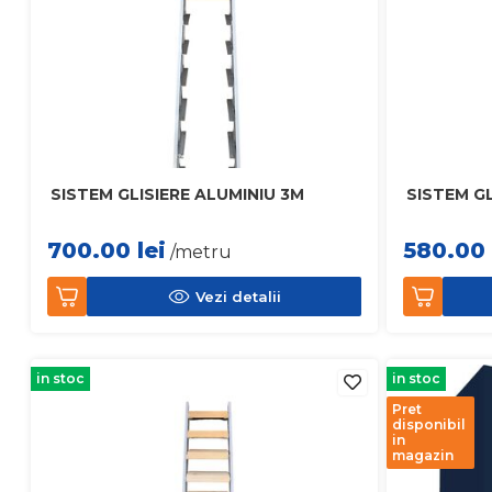
SISTEM GLISIERE ALUMINIU 3M
SISTEM GL
700.00
lei
580.00
/metru
Vezi detalii
in stoc
in stoc
Pret
disponibil
in
magazin