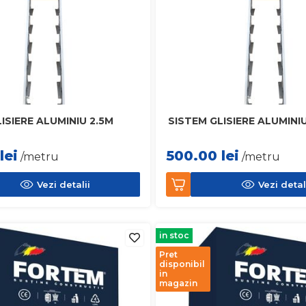
ISIERE ALUMINIU 2.5M
SISTEM GLISIERE ALUMINI
lei
500.00
lei
/metru
/metru
Vezi detalii
Vezi detal
in stoc
Pret
disponibil
in
magazin