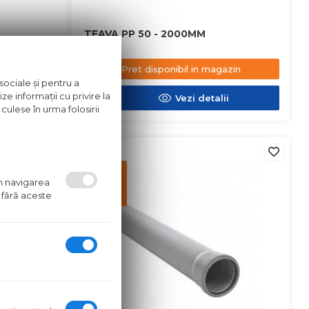
TEAVA PP 50 - 2000MM
azin
Pret disponibil in magazin
sociale și pentru a
ze informații cu privire la
ii
Vezi detalii
culese în urma folosirii
in stoc
Pret
disponibil
um navigarea
in
 fără aceste
magazin