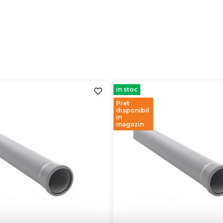
in stoc
Pret
disponibil
in
magazin