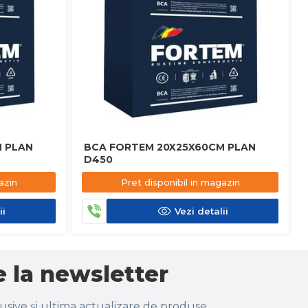
 PLAN
BCA FORTEM 20X25X60CM PLAN
D450
azin
Pret disponibil in magazin
ii
Vezi detalii
 la newsletter
lusive și ultima actualizare de produse.