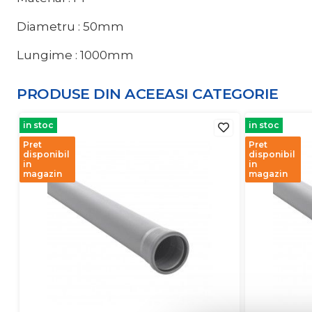
Diametru : 50mm
Lungime : 1000mm
PRODUSE DIN ACEEASI
CATEGORIE
in stoc
in stoc
Pret
Pret
disponibil
disponibil
in
in
magazin
magazin