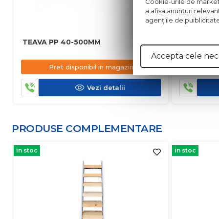
Cookie-urile de marketing
a afişa anunţuri relevan
agenţiile de puiblicitat
TEAVA PP 40-500MM
TEAVA PP
Accepta cele nec
Pret disponibil in magazin
Pre
Vezi detalii
PRODUSE COMPLEMENTARE
in stoc
in stoc