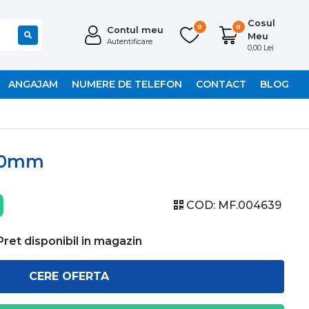
Cosul
0
0
Contul meu
Meu
Autentificare
0,00 Lei
ANGAJAM
NUMERE DE TELEFON
CONTACT
BLOG
000mm
COD:
MF.004639
Pret disponibil in magazin
CERE OFERTA