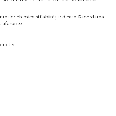
i lor chimice și fiabiității ridicate. Racordarea
re aferente
nductei.