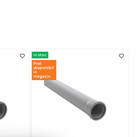
in stoc
Pret
disponibil
in
magazin