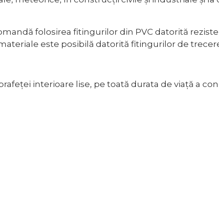
andă folosirea fitingurilor din PVC datorită rezistențe
 materiale este posibilă datorită fitingurilor de trece
rafeței interioare lise, pe toată durata de viață a co