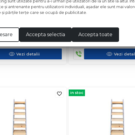
 sunt utilizate pentru a-i urmări pe utilizatori de la un site la altul. I
te şi antrenante pentru utilizatorii individuali, aşadar ele sunt mai val
e şi părţile terţe care se ocupă de publicitate.
 40-250MM
TEAVA PP 40-2000MM
esare
Accepta selectia
Accepta toate
t disponibil in magazin
Pret disponibil in mag
Vezi detalii
Vezi detal
in stoc