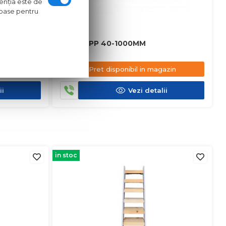
ntenţia este de
oroase pentru
TEAVA PP 40-1000MM
azin
Pret disponibil in magazin
ii
Vezi detalii
in stoc