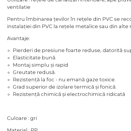
ventilatie
Pentru îmbinarea țevilor în rețele din PVC se recom
instalației din PVC la rețele metalice sau din alte
Avantaje:
Pierderi de presiune foarte reduse, datorită sup
Elasticitate bună.
Montaj simplu și rapid
Greutate redusă.
Rezistență la foc - nu emană gaze toxice.
Grad superior de izolare termică și fonică.
Rezistență chimică și electrochimică ridicată
Culoare : gri
Material : PP