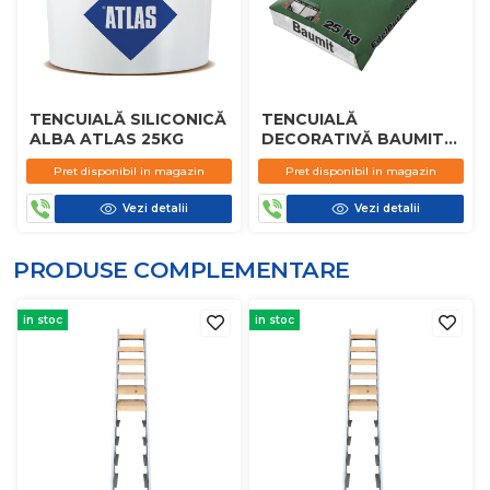
TENCUIALĂ SILICONICĂ
TENCUIALĂ
ALBA ATLAS 25KG
DECORATIVĂ BAUMIT
EDELPUTZ SPEZIAL
Pret disponibil in magazin
Pret disponibil in magazin
25KG
Vezi detalii
Vezi detalii
PRODUSE COMPLEMENTARE
in stoc
in stoc