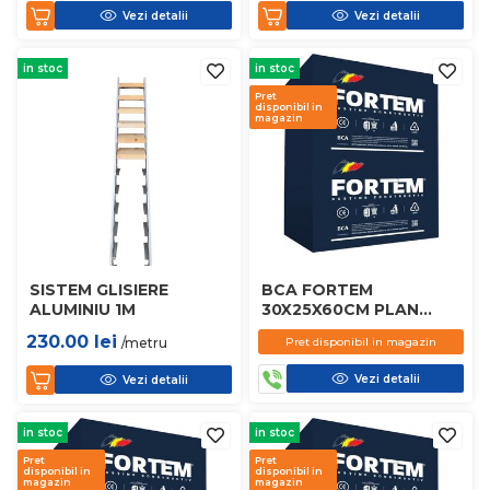
Vezi detalii
Vezi detalii
in stoc
in stoc
Pret
disponibil in
magazin
SISTEM GLISIERE
BCA FORTEM
ALUMINIU 1M
30X25X60CM PLAN
D450
230.00
lei
/metru
Pret disponibil in magazin
Vezi detalii
Vezi detalii
in stoc
in stoc
Pret
Pret
disponibil in
disponibil in
magazin
magazin