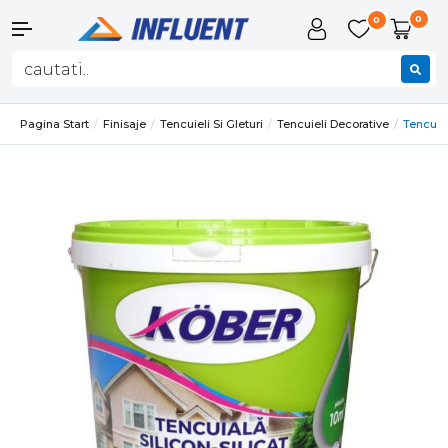
0
0
Pagina Start
Finisaje
Tencuieli Si Gleturi
Tencuieli Decorative
Tencuia