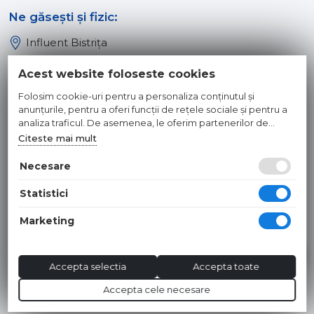
Ne găsești și fizic:
Influent Bistrița
Influent Năsăud
Acest website foloseste cookies
Influent Baia Mare
Folosim cookie-uri pentru a personaliza conținutul și
Influent Dej
anunțurile, pentru a oferi funcții de rețele sociale și pentru a
analiza traficul. De asemenea, le oferim partenerilor de
rețele sociale, de publicitate și de analize informații cu privire
Citeste mai mult
© 2026 INFLUENT SRL
la modul în care folosiți site-ul nostru. Aceștia le pot combina
cu alte informații oferite de dvs. sau culese în urma folosirii
Necesare
Toate preturile sunt exprimate in lei si includ tva. Ofertele sunt
serviciilor lor.
valabile in limita stocului disponibil. | webdesign by
WEBNAME
|
Statistici
Hosted by
NameBox
Marketing
Accepta selectia
Accepta toate
Accepta cele necesare