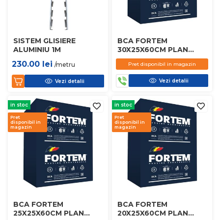
SISTEM GLISIERE
BCA FORTEM
ALUMINIU 1M
30X25X60CM PLAN
D450
230.00
lei
/metru
Pret disponibil in magazin
Vezi detalii
Vezi detalii
in stoc
in stoc
Pret
Pret
disponibil in
disponibil in
magazin
magazin
BCA FORTEM
BCA FORTEM
25X25X60CM PLAN
20X25X60CM PLAN