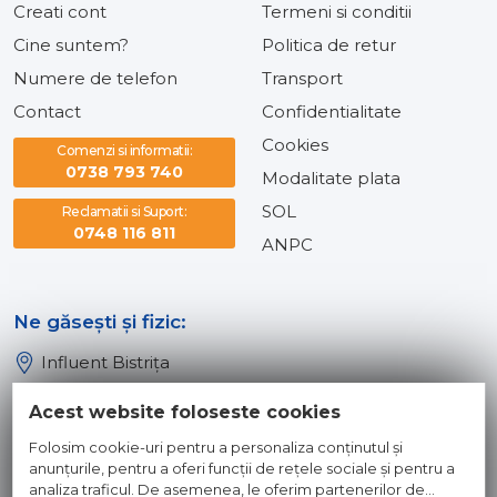
Creati cont
Termeni si conditii
Cine suntem?
Politica de retur
Numere de telefon
Transport
Contact
Confidentialitate
Cookies
Comenzi si informatii:
0738 793 740
Modalitate plata
SOL
Reclamatii si Suport:
0748 116 811
ANPC
Ne găsești și fizic:
Influent Bistrița
Influent Năsăud
Acest website foloseste cookies
Influent Baia Mare
Folosim cookie-uri pentru a personaliza conținutul și
Influent Dej
anunțurile, pentru a oferi funcții de rețele sociale și pentru a
analiza traficul. De asemenea, le oferim partenerilor de