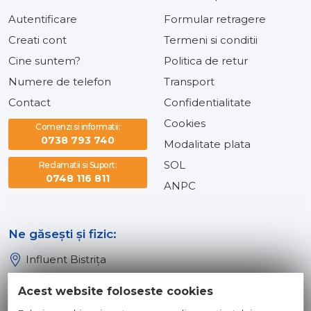
Autentificare
Formular retragere
Creati cont
Termeni si conditii
Cine suntem?
Politica de retur
Numere de telefon
Transport
Contact
Confidentialitate
Cookies
Comenzi si informatii:
0738 793 740
Modalitate plata
SOL
Reclamatii si Suport:
0748 116 811
ANPC
Ne găsești și fizic:
Influent Bistrița
Influent Năsăud
Acest website foloseste cookies
Influent Baia Mare