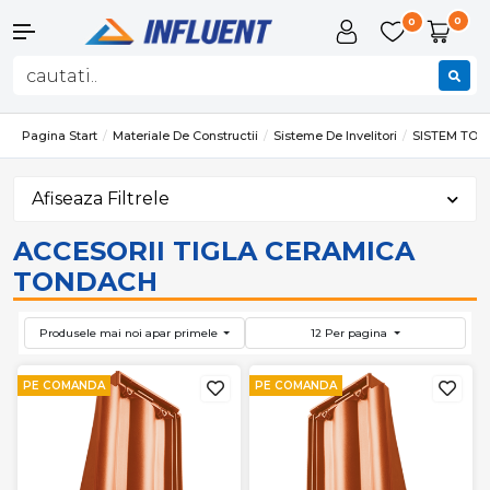
0
0
Pagina Start
Materiale De Constructii
Sisteme De Invelitori
SISTEM TO
Afiseaza Filtrele
ACCESORII TIGLA CERAMICA
TONDACH
Produsele mai noi apar primele
12 Per pagina
PE COMANDA
PE COMANDA