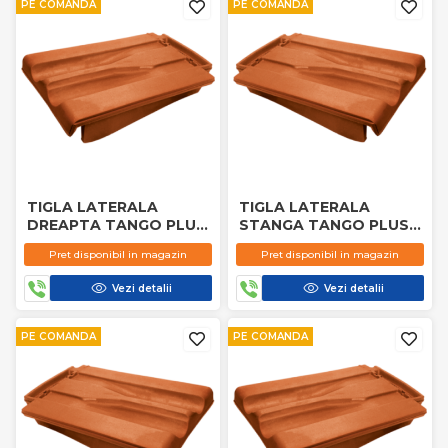
PE COMANDA
PE COMANDA
TIGLA LATERALA
TIGLA LATERALA
DREAPTA TANGO PLUS
STANGA TANGO PLUS
MARO
TERACOTA
Pret disponibil in magazin
Pret disponibil in magazin
Vezi detalii
Vezi detalii
PE COMANDA
PE COMANDA