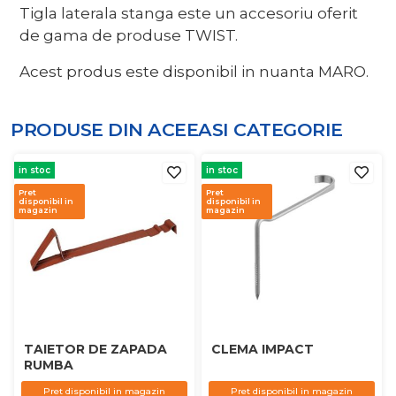
Tigla laterala stanga este un accesoriu oferit
de gama de produse TWIST.
Acest produs este disponibil in nuanta MARO.
PRODUSE DIN ACEEASI
CATEGORIE
in stoc
in stoc
Pret
Pret
disponibil in
disponibil in
magazin
magazin
TAIETOR DE ZAPADA
CLEMA IMPACT
RUMBA
Pret disponibil in magazin
Pret disponibil in magazin