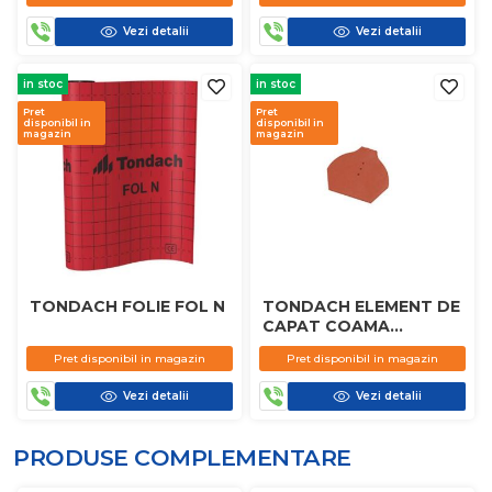
Vezi detalii
Vezi detalii
in stoc
in stoc
Pret
Pret
disponibil in
disponibil in
magazin
magazin
TONDACH FOLIE FOL N
TONDACH ELEMENT DE
CAPAT COAMA
PRESATA
Pret disponibil in magazin
Pret disponibil in magazin
Vezi detalii
Vezi detalii
PRODUSE COMPLEMENTARE