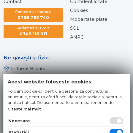
Contact
Confidentialitate
Cookies
Comenzi si informatii:
0738 793 740
Modalitate plata
SOL
Reclamatii si Suport:
0748 116 811
ANPC
Ne găsești și fizic:
Influent Bistrița
Influent Năsăud
Acest website foloseste cookies
Influent Baia Mare
Folosim cookie-uri pentru a personaliza conținutul și
Influent Dej
anunțurile, pentru a oferi funcții de rețele sociale și pentru a
analiza traficul. De asemenea, le oferim partenerilor de
rețele sociale, de publicitate și de analize informații cu privire
Citeste mai mult
© 2026 INFLUENT SRL
la modul în care folosiți site-ul nostru. Aceștia le pot combina
cu alte informații oferite de dvs. sau culese în urma folosirii
Necesare
Toate preturile sunt exprimate in lei si includ tva. Ofertele sunt
serviciilor lor.
valabile in limita stocului disponibil. | webdesign by
WEBNAME
|
Statistici
Hosted by
NameBox