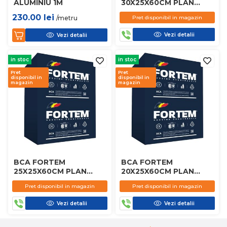
ALUMINIU 1M
30X25X60CM PLAN
D450
230.00
lei
/metru
Pret disponibil in magazin
Vezi detalii
Vezi detalii
in stoc
in stoc
Pret
Pret
disponibil in
disponibil in
magazin
magazin
BCA FORTEM
BCA FORTEM
25X25X60CM PLAN
20X25X60CM PLAN
D450
D450
Pret disponibil in magazin
Pret disponibil in magazin
Vezi detalii
Vezi detalii