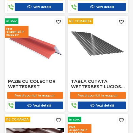
Vezi detalii
Vezi detalii
in stoc
PE COMANDA
Pret
disponibil in
magazin
PAZIE CU COLECTOR
TABLA CUTATA
WETTERBEST
WETTERBEST LUCIOS
9006
Pret disponibil in magazin
Pret disponibil in magazin
Vezi detalii
Vezi detalii
PE COMANDA
in stoc
Pret
disponibil in
magazin