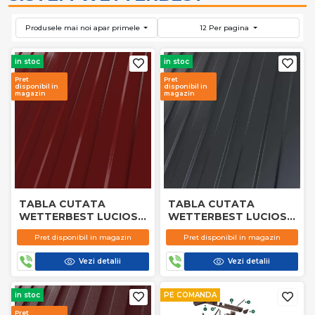
Produsele mai noi apar primele
12 Per pagina
in stoc
in stoc
Pret
Pret
disponibil in
disponibil in
magazin
magazin
TABLA CUTATA
TABLA CUTATA
WETTERBEST LUCIOS
WETTERBEST LUCIOS
3011
7016
Pret disponibil in magazin
Pret disponibil in magazin
Vezi detalii
Vezi detalii
in stoc
PE COMANDA
Pret