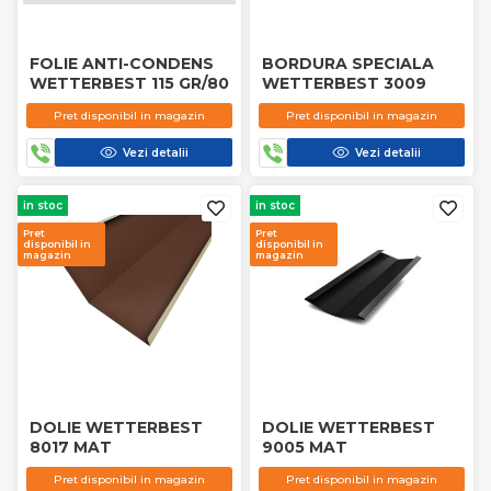
FOLIE ANTI-CONDENS
BORDURA SPECIALA
WETTERBEST 115 GR/80
WETTERBEST 3009
Pret disponibil in magazin
Pret disponibil in magazin
Vezi detalii
Vezi detalii
in stoc
in stoc
Pret
Pret
disponibil in
disponibil in
magazin
magazin
DOLIE WETTERBEST
DOLIE WETTERBEST
8017 MAT
9005 MAT
Pret disponibil in magazin
Pret disponibil in magazin