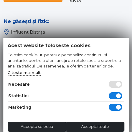
ANPC
Ne găsești și fizic:
Influent Bistrița
Influent Năsăud
Acest website foloseste cookies
Influent Baia Mare
Folosim cookie-uri pentru a personaliza conținutul și
Influent Dej
anunțurile, pentru a oferi funcții de rețele sociale și pentru a
analiza traficul. De asemenea, le oferim partenerilor de
rețele sociale, de publicitate și de analize informații cu privire
Citeste mai mult
© 2026 INFLUENT SRL
la modul în care folosiți site-ul nostru. Aceștia le pot combina
cu alte informații oferite de dvs. sau culese în urma folosirii
Necesare
Toate preturile sunt exprimate in lei si includ tva. Ofertele sunt
serviciilor lor.
valabile in limita stocului disponibil. | webdesign by
WEBNAME
|
Statistici
Hosted by
NameBox
Marketing
Accepta selectia
Accepta toate