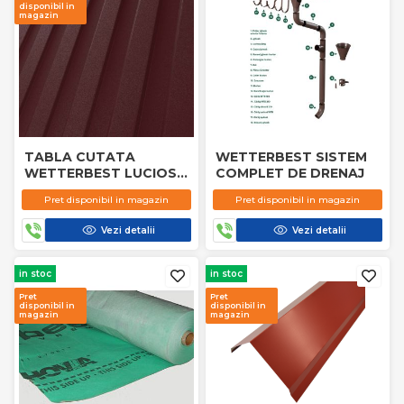
disponibil in
magazin
TABLA CUTATA
WETTERBEST SISTEM
WETTERBEST LUCIOS
COMPLET DE DRENAJ
8017
Pret disponibil in magazin
Pret disponibil in magazin
Vezi detalii
Vezi detalii
in stoc
in stoc
Pret
Pret
disponibil in
disponibil in
magazin
magazin