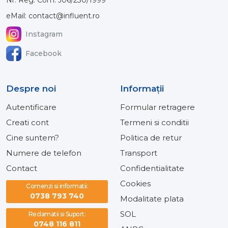
Nr. Reg. Com: J06/230/1999
eMail: contact@influent.ro
Instagram
Facebook
Despre noi
Informaţii
Autentificare
Formular retragere
Creati cont
Termeni si conditii
Cine suntem?
Politica de retur
Numere de telefon
Transport
Contact
Confidentialitate
Cookies
Comenzi si informatii:
0738 793 740
Modalitate plata
SOL
Reclamatii si Suport:
0748 116 811