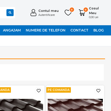
Cosul
0
0
Contul meu
Meu
Autentificare
0,00 Lei
ANGAJAM
NUMERE DE TELEFON
CONTACT
BLOG
MANDA
PE COMANDA