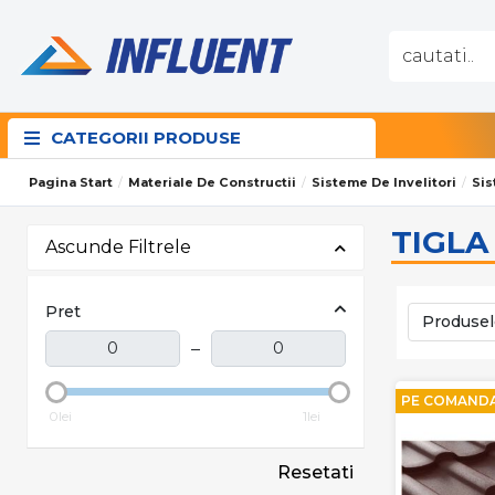
CATEGORII PRODUSE
Pagina Start
Materiale De Constructii
Sisteme De Invelitori
Sis
TIGLA
Ascunde Filtrele
Pret
Produsel
–
PE COMAND
0lei
1lei
Resetati