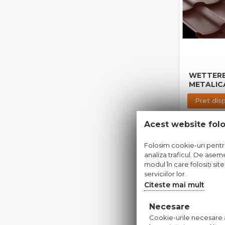
WETTERB
METALIC
Pret dis
Acest website fol
Folosim cookie-uri pentru 
analiza traficul. De aseme
PE COMAND
modul în care folosiți sit
serviciilor lor.
Citeste mai mult
Necesare
Cookie-urile necesare aj