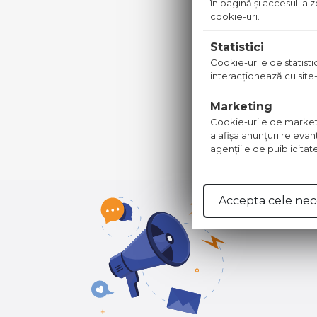
în pagină şi accesul la
cookie-uri.
Statistici
Cookie-urile de statistic
WETTERB
interacţionează cu site-
METALIC
Marketing
Pret dis
Cookie-urile de marketing
a afişa anunţuri relevan
agenţiile de puiblicitat
Accepta cele nec