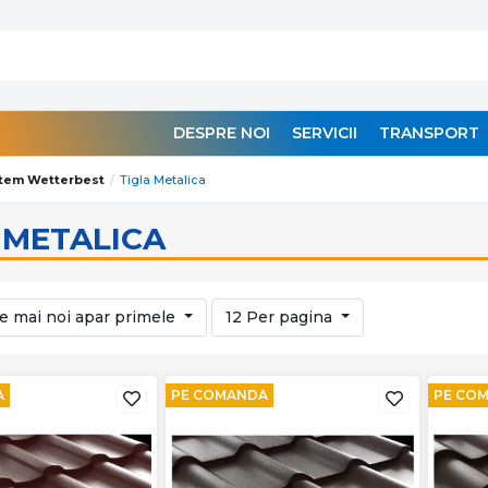
DESPRE NOI
SERVICII
TRANSPORT
tem Wetterbest
Tigla Metalica
 METALICA
e mai noi apar primele
12 Per pagina
A
PE COMANDA
PE CO