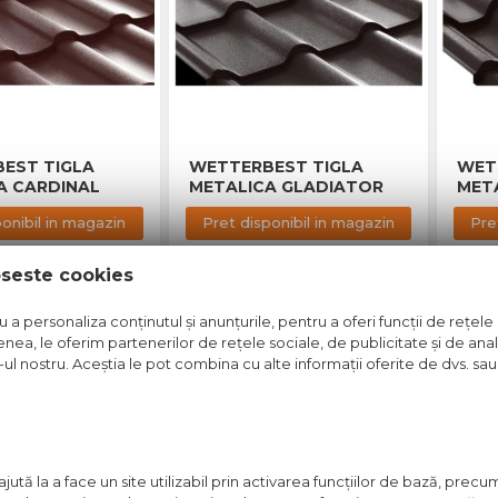
EST TIGLA
WETTERBEST TIGLA
WET
A CARDINAL
METALICA GLADIATOR
MET
ponibil in magazin
Pret disponibil in magazin
Pre
Vezi detalii
Vezi detalii
oseste cookies
a personaliza conținutul și anunțurile, pentru a oferi funcții de rețele 
nea, le oferim partenerilor de rețele sociale, de publicitate și de anali
A
e-ul nostru. Aceștia le pot combina cu alte informații oferite de dvs. sau 
ută la a face un site utilizabil prin activarea funcţiilor de bază, prec