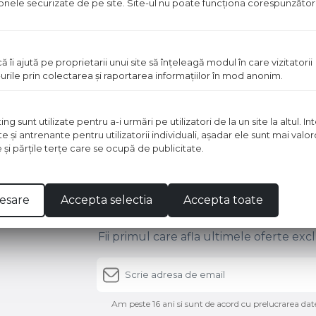
 zonele securizate de pe site. Site-ul nu poate funcţiona corespunzător
ă îi ajută pe proprietarii unui site să înţeleagă modul în care vizitatorii
EST TIGLA
urile prin colectarea şi raportarea informaţiilor în mod anonim.
A CLASIC
ponibil in magazin
 sunt utilizate pentru a-i urmări pe utilizatori de la un site la altul. I
te şi antrenante pentru utilizatorii individuali, aşadar ele sunt mai val
Vezi detalii
e şi părţile terţe care se ocupă de publicitate.
Aboneaza-te
esare
Accepta selectia
Accepta toate
Fii primul care afla ultimele oferte exc
Am peste 16 ani si sunt de acord cu prelucrarea date