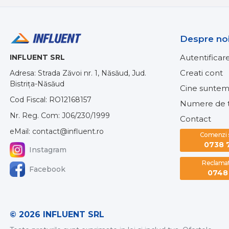
Despre no
INFLUENT SRL
Autentificar
Creati cont
Adresa: Strada Zăvoi nr. 1, Năsăud, Jud.
Bistrița-Năsăud
Cine suntem
Cod Fiscal: RO12168157
Numere de t
Nr. Reg. Com: J06/230/1999
Contact
eMail: contact@influent.ro
Comenzi si
0738 
Instagram
Reclamati
Facebook
0748 
© 2026 INFLUENT SRL