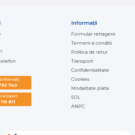
i
Informaţii
e
Formular retragere
Termeni si conditii
?
Politica de retur
elefon
Transport
Confidentialitate
Cookies
 informatii:
793 740
Modalitate plata
i si Suport:
SOL
116 811
ANPC