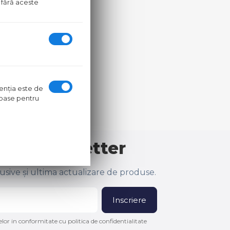
 fără aceste
ntenţia este de
oroase pentru
 la newsletter
lusive și ultima actualizare de produse.
Inscriere
lor in conformitate cu politica de confidentialitate