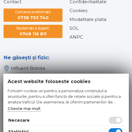
Contact
Confidentialitate
Cookies
Comenzi si informatii:
0738 793 740
Modalitate plata
SOL
Reclamatii si Suport:
0748 116 811
ANPC
Ne găsești și fizic:
Influent Bistrița
Influent Năsăud
Acest website foloseste cookies
Influent Baia Mare
Folosim cookie-uri pentru a personaliza conținutul și
Influent Dej
anunțurile, pentru a oferi funcții de rețele sociale și pentru a
analiza traficul. De asemenea, le oferim partenerilor de
rețele sociale, de publicitate și de analize informații cu privire
Citeste mai mult
© 2026 INFLUENT SRL
la modul în care folosiți site-ul nostru. Aceștia le pot combina
cu alte informații oferite de dvs. sau culese în urma folosirii
Necesare
Toate preturile sunt exprimate in lei si includ tva. Ofertele sunt
serviciilor lor.
valabile in limita stocului disponibil. | webdesign by
WEBNAME
|
Statistici
Hosted by
NameBox