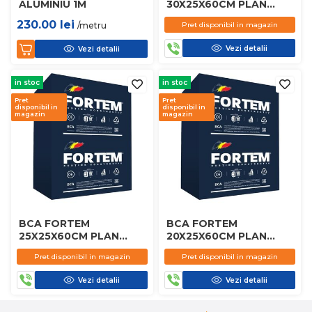
ALUMINIU 1M
30X25X60CM PLAN
D450
230.00
lei
/metru
Pret disponibil in magazin
Vezi detalii
Vezi detalii
in stoc
in stoc
Pret
Pret
disponibil in
disponibil in
magazin
magazin
BCA FORTEM
BCA FORTEM
25X25X60CM PLAN
20X25X60CM PLAN
D450
D450
Pret disponibil in magazin
Pret disponibil in magazin
Vezi detalii
Vezi detalii